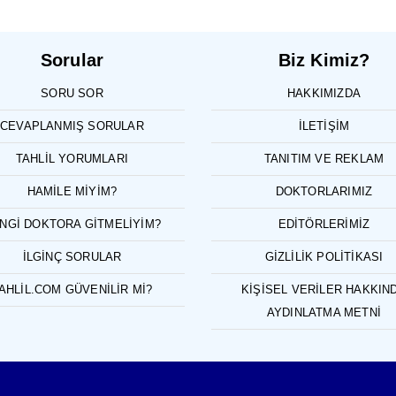
Sorular
Biz Kimiz?
SORU SOR
HAKKIMIZDA
CEVAPLANMIŞ SORULAR
İLETIŞIM
TAHLIL YORUMLARI
TANITIM VE REKLAM
HAMILE MIYIM?
DOKTORLARIMIZ
NGI DOKTORA GITMELIYIM?
EDITÖRLERIMIZ
İLGINÇ SORULAR
GIZLILIK POLITIKASI
AHLIL.COM GÜVENILIR MI?
KIŞISEL VERILER HAKKIN
AYDINLATMA METNI