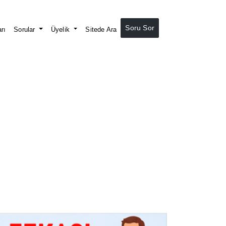
Soru Sor
rı
Sorular
Üyelik
Sitede Ara