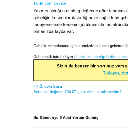
Tahlil.com Cevabı :
Yazmış olduğunuz bhcg değerine göre tahmini ola
gebeliğin kesin olarak varlığını ve sağlıklı bir ge
muayenesinde kesenin görülmesi ile mümkündür
olmanızda fayda var.
Gebelik hesaplaması için sitemizde bulunan gebematiği k
Gebematik için tıklayın:
http://tahlil.com/gebelik-suphes
Sizin de benzer bir sorunuz varsa
Tıklayın, H
<< Önceki Soru
Beta hgc değerim 134.07 çıktı sizce hamile miyim?
Bu Gönderiye 0 Adet Yorum Gelmiş