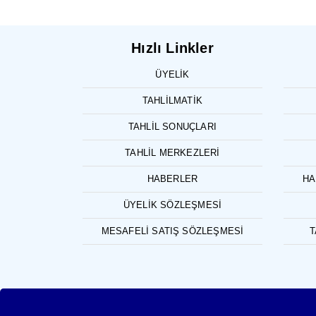
Hızlı Linkler
ÜYELIK
TAHLILMATIK
TAHLIL SONUÇLARI
TAHLIL MERKEZLERI
HABERLER
HA
ÜYELIK SÖZLEŞMESI
MESAFELI SATIŞ SÖZLEŞMESI
T