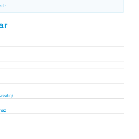
dir.
ar
Kreatin)
maz