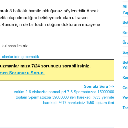
Bi
rak 3 haftalık hamile olduğunuz söylenebilir.Ancak
Ya
belik olup olmadığını belirleyecek olan ultrason
Be
.Bunun için de bir kadın doğum doktoruna muayene
Ki
Ür
ullanabilirsiniz.
Sa
i-olanlar-icin-gebematik
Be
 uzmanlarımıza 7/24 sorunuzu sorabilirsiniz.
Yü
emen Sorunuzu Sorun.
Ka
Sonraki Soru >>
Co
volüm 2.6 viskozite normal pH 7.5 Spermatozoa 15000000
toplam Spermatozoa 39000000 ileri hareketli %33 yerinde
Ya
hareketli %17 hareketsiz %50 toplam ileri
Ta