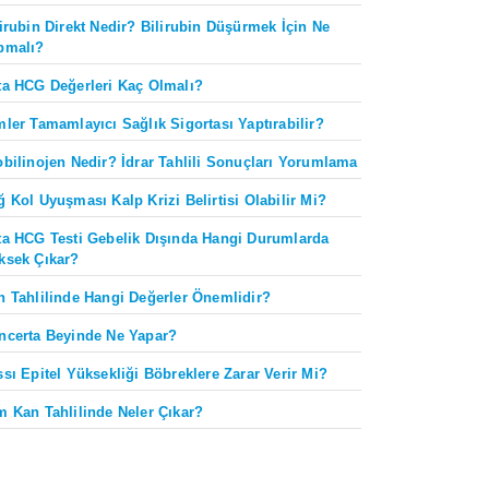
lirubin Direkt Nedir? Bilirubin Düşürmek İçin Ne
pmalı?
ta HCG Değerleri Kaç Olmalı?
mler Tamamlayıcı Sağlık Sigortası Yaptırabilir?
obilinojen Nedir? İdrar Tahlili Sonuçları Yorumlama
ğ Kol Uyuşması Kalp Krizi Belirtisi Olabilir Mi?
ta HCG Testi Gebelik Dışında Hangi Durumlarda
ksek Çıkar?
n Tahlilinde Hangi Değerler Önemlidir?
ncerta Beyinde Ne Yapar?
ssı Epitel Yüksekliği Böbreklere Zarar Verir Mi?
m Kan Tahlilinde Neler Çıkar?