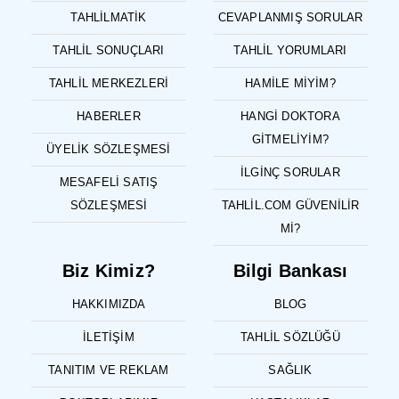
TAHLILMATIK
CEVAPLANMIŞ SORULAR
TAHLIL SONUÇLARI
TAHLIL YORUMLARI
TAHLIL MERKEZLERI
HAMILE MIYIM?
HABERLER
HANGI DOKTORA
GITMELIYIM?
ÜYELIK SÖZLEŞMESI
İLGINÇ SORULAR
MESAFELI SATIŞ
SÖZLEŞMESI
TAHLIL.COM GÜVENILIR
MI?
Biz Kimiz?
Bilgi Bankası
HAKKIMIZDA
BLOG
İLETIŞIM
TAHLIL SÖZLÜĞÜ
TANITIM VE REKLAM
SAĞLIK