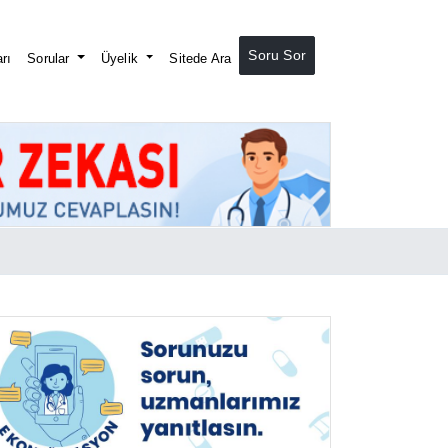
Soru Sor
rı
Sorular
Üyelik
Sitede Ara