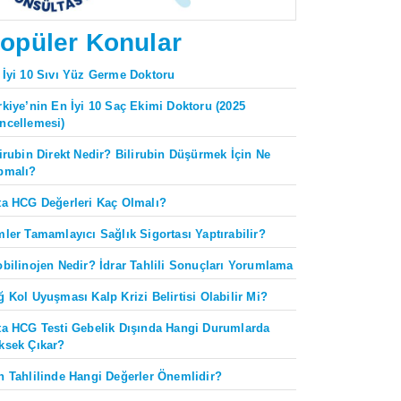
opüler Konular
 İyi 10 Sıvı Yüz Germe Doktoru
rkiye’nin En İyi 10 Saç Ekimi Doktoru (2025
ncellemesi)
lirubin Direkt Nedir? Bilirubin Düşürmek İçin Ne
pmalı?
ta HCG Değerleri Kaç Olmalı?
mler Tamamlayıcı Sağlık Sigortası Yaptırabilir?
obilinojen Nedir? İdrar Tahlili Sonuçları Yorumlama
ğ Kol Uyuşması Kalp Krizi Belirtisi Olabilir Mi?
ta HCG Testi Gebelik Dışında Hangi Durumlarda
ksek Çıkar?
n Tahlilinde Hangi Değerler Önemlidir?