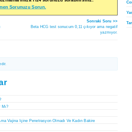
Co
emen Sorunuzu Sorun.
Ya
Sonraki Soru >>
Ta
ı
Beta HCG test sonucum 0,11 çıkıyor ama negatif
yazmıyor.
dir.
ar
?
r Mı?
Ama Vajina Içine Penetrasyon Olmadı Ve Kadın Bakire