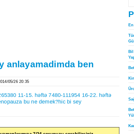
P
En
Tü
Gü
Bi
Ya
ey anlayamadimda ben
Be
Ki
 2014/05/26 20:35
Ür
265380 11-15. həftə 7480-111954 16-22. həftə
Sa
enopauza bu ne demek?hic bi sey
Be
Yü
Ka
 uzmanlarımıza 7/24 sorunuzu sorabilirsiniz.