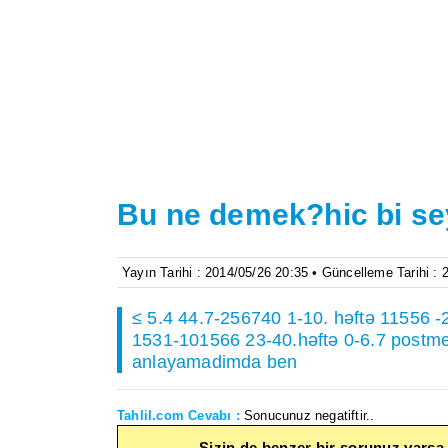
Bu ne demek?hic bi s
Yayın Tarihi : 2014/05/26 20:35 • Güncelleme Tarihi :
≤ 5.4 44.7-256740 1-10. həftə 11556 -
1531-101566 23-40.həftə 0-6.7 postm
anlayamadimda ben
Tahlil.com Cevabı :
Sonucunuz negatiftir..
Sizin de benzer bir sorunuz varsa