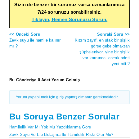
Sizin de benzer bir sorunuz varsa uzmanlarımıza
7/24 sorunuzu sorabilirsiniz.
Tıklayın, Hemen Sorunuzu Sorun.
<< Önceki Soru
Sonraki Soru >>
Zevk suyu ile hamile kalınır
Kızım zayıf. en ufak bir şişlik
mı ?
görse gebe olmaktan
şüpheleniyor. yine bir şişlik
var karnında. ancak adeti
yeni bitti?
Bu Gönderiye 0 Adet Yorum Gelmiş
Yorum yapabilmek için giriş yapmış olmanız gerekmektedir.
Bu Soruya Benzer Sorular
Hamilelik Var Mı Yok Mu Yazdıklarıma Göre
Zevk Suyu Ve Ele Bulaşma Ile Hamilelik Riski Olur Mu?