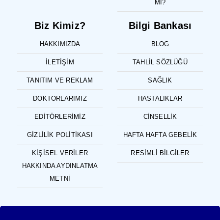
MI?
Biz Kimiz?
Bilgi Bankası
HAKKIMIZDA
BLOG
İLETIŞIM
TAHLIL SÖZLÜĞÜ
TANITIM VE REKLAM
SAĞLIK
DOKTORLARIMIZ
HASTALIKLAR
EDITÖRLERIMIZ
CINSELLIK
GIZLILIK POLITIKASI
HAFTA HAFTA GEBELIK
KIŞISEL VERILER
RESIMLI BILGILER
HAKKINDA AYDINLATMA
METNI