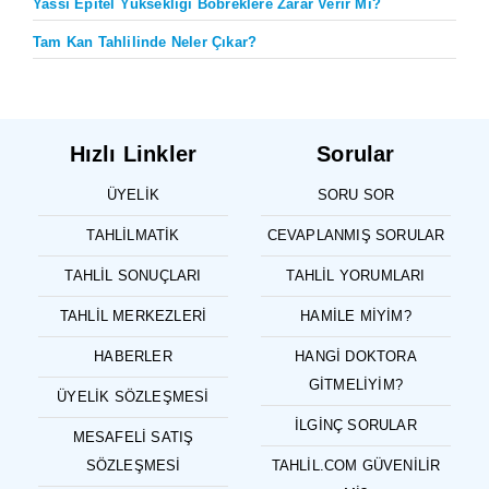
Yassı Epitel Yüksekliği Böbreklere Zarar Verir Mi?
Tam Kan Tahlilinde Neler Çıkar?
Hızlı Linkler
Sorular
ÜYELIK
SORU SOR
TAHLILMATIK
CEVAPLANMIŞ SORULAR
TAHLIL SONUÇLARI
TAHLIL YORUMLARI
TAHLIL MERKEZLERI
HAMILE MIYIM?
HABERLER
HANGI DOKTORA
GITMELIYIM?
ÜYELIK SÖZLEŞMESI
İLGINÇ SORULAR
MESAFELI SATIŞ
SÖZLEŞMESI
TAHLIL.COM GÜVENILIR