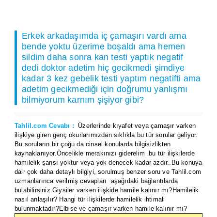
Erkek arkadaşımda iç çamaşırı vardı ama
bende yoktu üzerime boşaldı ama hemen
sildim daha sonra kan testi yaptık negatif
dedi doktor adetim hiç gecikmedi şimdiye
kadar 3 kez gebelik testi yaptım negatifti ama
adetim gecikmediği için doğrumu yanlışmı
bilmiyorum karnım şişiyor gibi?
Tahlil.com Cevabı :
Üzerlerinde kıyafet veya çamaşır varken
ilişkiye giren genç okurlarımızdan sıklıkla bu tür sorular geliyor.
Bu soruların bir çoğu da cinsel konularda bilgisizlikten
kaynaklanıyor.Öncelikle merakınızı giderelim bu tür ilişkilerde
hamilelik şansı yoktur veya yok denecek kadar azdır..Bu konuya
dair çok daha detaylı bilgiyi, sorulmuş benzer soru ve Tahlil.com
uzmanlarınca verilmiş cevapları aşağıdaki bağlantılarda
bulabilirsiniz.Giysiler varken ilişkide hamile kalınır mı?Hamilelik
nasıl anlaşılır? Hangi tür ilişkilerde hamilelik ihtimali
bulunmaktadır?Elbise ve çamaşır varken hamile kalınır mı?