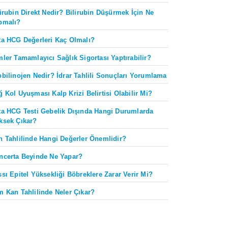
lirubin Direkt Nedir? Bilirubin Düşürmek İçin Ne
pmalı?
ta HCG Değerleri Kaç Olmalı?
mler Tamamlayıcı Sağlık Sigortası Yaptırabilir?
obilinojen Nedir? İdrar Tahlili Sonuçları Yorumlama
ğ Kol Uyuşması Kalp Krizi Belirtisi Olabilir Mi?
ta HCG Testi Gebelik Dışında Hangi Durumlarda
ksek Çıkar?
n Tahlilinde Hangi Değerler Önemlidir?
ncerta Beyinde Ne Yapar?
ssı Epitel Yüksekliği Böbreklere Zarar Verir Mi?
m Kan Tahlilinde Neler Çıkar?