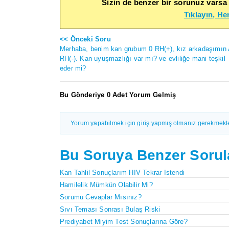
Sizin de benzer bir sorunuz varsa
Tıklayın, H
<< Önceki Soru
Merhaba, benim kan grubum 0 RH(+), kız arkadaşımın 
RH(-). Kan uyuşmazlığı var mı? ve evliliğe mani teşkil
eder mi?
Bu Gönderiye 0 Adet Yorum Gelmiş
Yorum yapabilmek için giriş yapmış olmanız gerekmekte
Bu Soruya Benzer Sorul
Kan Tahlil Sonuçlarım HIV Tekrar Istendi
Hamilelik Mümkün Olabilir Mi?
Sorumu Cevaplar Mısınız?
Sıvı Teması Sonrası Bulaş Riski
Prediyabet Miyim Test Sonuçlarına Göre?