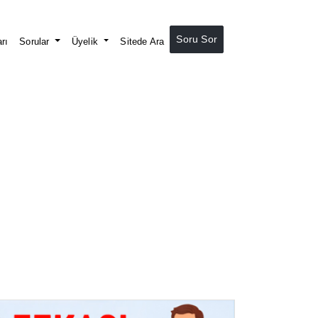
Soru Sor
rı
Sorular
Üyelik
Sitede Ara