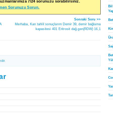
 uzmanlarımıza 7/24 sorunuzu sorabilirsiniz.
Bi
emen Sorunuzu Sorun.
Ya
Sonraki Soru >>
Be
A
Merhaba, Kan tahlil sonuçlarım Demir 39, demir bağlama
Ki
kapasitesi 401 Eritrosit dağ.gen(RDW) 16,1
Ür
Sa
Be
Yü
dir.
Ka
ar
Co
Ya
Ta