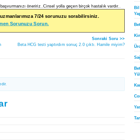
aşvurmanızı öneririz..Cinsel yolla geçen birçok hastalık vardır..
Bi
Ya
 uzmanlarımıza 7/24 sorunuzu sorabilirsiniz.
emen Sorunuzu Sorun.
Be
Ki
Sonraki Soru >>
m
Beta HCG testi yaptırdım sonuç 2.0 çıktı. Hamile miyim?
Ür
Sa
Be
Yü
dir.
Ka
Co
ar
Ya
Ta