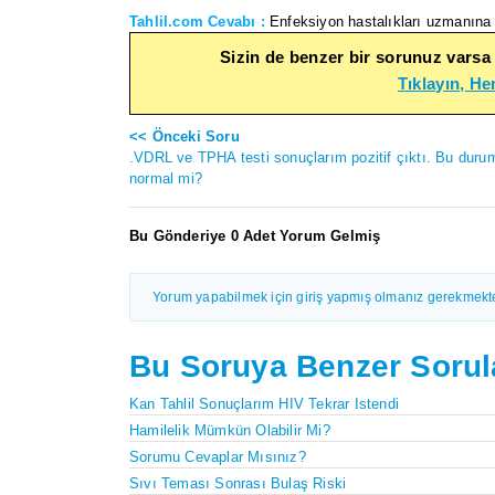
Tahlil.com Cevabı :
Enfeksiyon hastalıkları uzmanına b
Sizin de benzer bir sorunuz varsa
Tıklayın, H
<< Önceki Soru
.VDRL ve TPHA testi sonuçlarım pozitif çıktı. Bu duru
normal mi?
Bu Gönderiye 0 Adet Yorum Gelmiş
Yorum yapabilmek için giriş yapmış olmanız gerekmekte
Bu Soruya Benzer Sorul
Kan Tahlil Sonuçlarım HIV Tekrar Istendi
Hamilelik Mümkün Olabilir Mi?
Sorumu Cevaplar Mısınız?
Sıvı Teması Sonrası Bulaş Riski