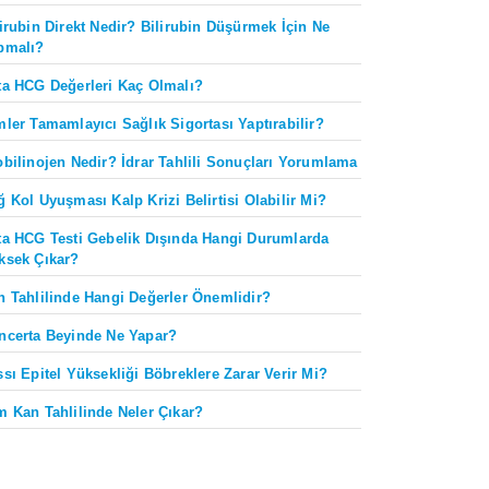
lirubin Direkt Nedir? Bilirubin Düşürmek İçin Ne
pmalı?
ta HCG Değerleri Kaç Olmalı?
mler Tamamlayıcı Sağlık Sigortası Yaptırabilir?
obilinojen Nedir? İdrar Tahlili Sonuçları Yorumlama
ğ Kol Uyuşması Kalp Krizi Belirtisi Olabilir Mi?
ta HCG Testi Gebelik Dışında Hangi Durumlarda
ksek Çıkar?
n Tahlilinde Hangi Değerler Önemlidir?
ncerta Beyinde Ne Yapar?
ssı Epitel Yüksekliği Böbreklere Zarar Verir Mi?
m Kan Tahlilinde Neler Çıkar?