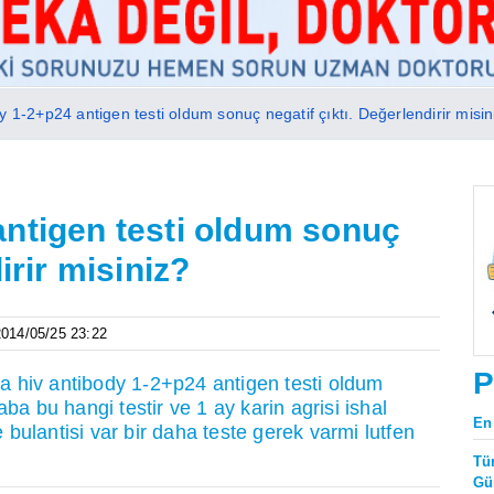
y 1-2+p24 antigen testi oldum sonuç negatif çıktı. Değerlendirir misin
antigen testi oldum sonuç
irir misiniz?
 2014/05/25 23:22
P
 hiv antibody 1-2+p24 antigen testi oldum
ba bu hangi testir ve 1 ay karin agrisi ishal
En
bulantisi var bir daha teste gerek varmi lutfen
Tü
Gü