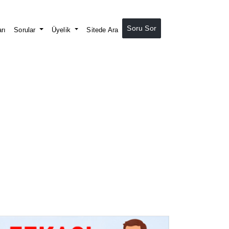
Soru Sor
rı
Sorular
Üyelik
Sitede Ara