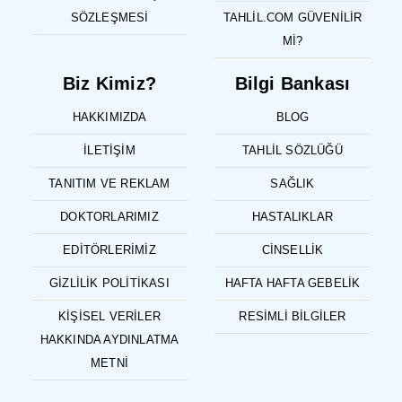
SÖZLEŞMESI
TAHLIL.COM GÜVENILIR
MI?
Biz Kimiz?
Bilgi Bankası
HAKKIMIZDA
BLOG
İLETIŞIM
TAHLIL SÖZLÜĞÜ
TANITIM VE REKLAM
SAĞLIK
DOKTORLARIMIZ
HASTALIKLAR
EDITÖRLERIMIZ
CINSELLIK
GIZLILIK POLITIKASI
HAFTA HAFTA GEBELIK
KIŞISEL VERILER
RESIMLI BILGILER
HAKKINDA AYDINLATMA
METNI