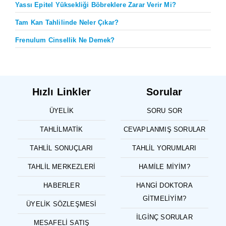
Yassı Epitel Yüksekliği Böbreklere Zarar Verir Mi?
Tam Kan Tahlilinde Neler Çıkar?
Frenulum Cinsellik Ne Demek?
Hızlı Linkler
Sorular
ÜYELIK
SORU SOR
TAHLILMATIK
CEVAPLANMIŞ SORULAR
TAHLIL SONUÇLARI
TAHLIL YORUMLARI
TAHLIL MERKEZLERI
HAMILE MIYIM?
HABERLER
HANGI DOKTORA
GITMELIYIM?
ÜYELIK SÖZLEŞMESI
İLGINÇ SORULAR
MESAFELI SATIŞ