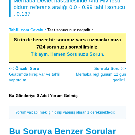
Merhaba Devlet hastanesinde Antı Hıv testi
oldum referans aralığı 0.0 - 0.99 tahlil sonucu
: 0.137
Tahlil.com Cevabı :
Test sonucunuz negatiftir..
Sizin de benzer bir sorunuz varsa uzmanlarımıza
7/24 sorunuzu sorabilirsiniz.
Tıklayın, Hemen Sorunuzu Sorun.
<< Önceki Soru
Sonraki Soru >>
Guatrımda kireç var ve tahlil
Merhaba.regl günüm 12 gün
yaptırdım.
gecikti.
Bu Gönderiye 0 Adet Yorum Gelmiş
Yorum yapabilmek için giriş yapmış olmanız gerekmektedir.
Bu Soruya Benzer Sorular