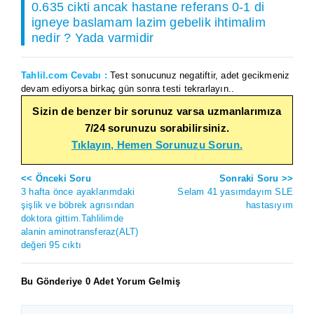
0.635 cikti ancak hastane referans 0-1 di
igneye baslamam lazim gebelik ihtimalim
nedir ? Yada varmidir
Tahlil.com Cevabı :
Test sonucunuz negatiftir, adet gecikmeniz
devam ediyorsa birkaç gün sonra testi tekrarlayın..
Sizin de benzer bir sorunuz varsa uzmanlarımıza
7/24 sorunuzu sorabilirsiniz.
Tıklayın, Hemen Sorunuzu Sorun.
<< Önceki Soru
Sonraki Soru >>
3 hafta önce ayaklarımdaki
Selam 41 yasımdayım SLE
şişlik ve böbrek agrısından
hastasıyım
doktora gittim.Tahlilimde
alanin aminotransferaz(ALT)
değeri 95 cıktı
Bu Gönderiye 0 Adet Yorum Gelmiş