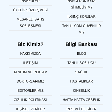
HABERLER
HANGI DOKTORA
GITMELIYIM?
ÜYELIK SÖZLEŞMESI
İLGINÇ SORULAR
MESAFELI SATIŞ
SÖZLEŞMESI
TAHLIL.COM GÜVENILIR
MI?
Biz Kimiz?
Bilgi Bankası
HAKKIMIZDA
BLOG
İLETIŞIM
TAHLIL SÖZLÜĞÜ
TANITIM VE REKLAM
SAĞLIK
DOKTORLARIMIZ
HASTALIKLAR
EDITÖRLERIMIZ
CINSELLIK
GIZLILIK POLITIKASI
HAFTA HAFTA GEBELIK
KIŞISEL VERILER
RESIMLI BILGILER