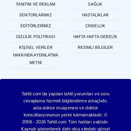
TANITIM VE REKLAM
SAĞLIK
DOKTORLARIMIZ
HASTALIKLAR
EDITÖRLERIMIZ
CINSELLIK
GIZLILIK POLITIKASI
HAFTA HAFTA GEBELIK
KIŞISEL VERILER
RESIMLI BILGILER
HAKKINDA AYDINLATMA
METNI
Tahlil.com'da yapılan tahlil yorumları ve soru
cevaplama hizmeti bilgilendirme amaçlıdır,
asla doktor muayenesi ve doktor
konsültasyonunun yerini tutmamaktadır. ©
2008 - 2026 Tahlil.com Tüm hakları saklıdır.
Kaynak gösterilerek dahi olsa sitedeki görsel