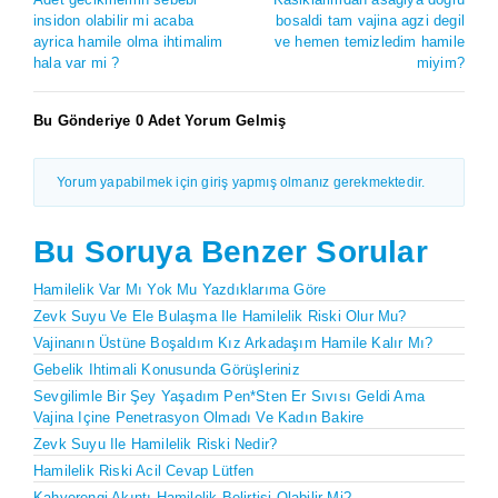
insidon olabilir mi acaba
bosaldi tam vajina agzi degil
ayrica hamile olma ihtimalim
ve hemen temizledim hamile
hala var mi ?
miyim?
Bu Gönderiye 0 Adet Yorum Gelmiş
Yorum yapabilmek için giriş yapmış olmanız gerekmektedir.
Bu Soruya Benzer Sorular
Hamilelik Var Mı Yok Mu Yazdıklarıma Göre
Zevk Suyu Ve Ele Bulaşma Ile Hamilelik Riski Olur Mu?
Vajinanın Üstüne Boşaldım Kız Arkadaşım Hamile Kalır Mı?
Gebelik Ihtimali Konusunda Görüşleriniz
Sevgilimle Bir Şey Yaşadım Pen*sten Er Sıvısı Geldi Ama
Vajina Içine Penetrasyon Olmadı Ve Kadın Bakire
Zevk Suyu Ile Hamilelik Riski Nedir?
Hamilelik Riski Acil Cevap Lütfen
Kahverengi Akıntı Hamilelik Belirtisi Olabilir Mi?