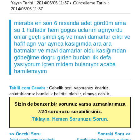
Yayın Tarihi : 2014/05/06 11:37 • Güncelleme Tarihi :
2014/05/06 11:37
meraba en son 6 nısanda adet gördüm ama
su 1 haftadır hem gogus uclarım agrıyordu
onlar geçtı şimdi şiş ve mavi damarlar çıktı ve
hafif agrı var ayrıca kasıgımda ara ara
batmalar ve mavi damarlar oldu kasığımdan
göbeğime dogru gıden bunları ılk defa
yasıyorum içten midem bulanıyor acaba
hamılemıyım
Tahlil.com Cevabı :
Gebelik testi yapmanızı öneririz,
anlattıklarınız hamilelik belirtisi olabilir, olmaya dabilir..
Sizin de benzer bir sorunuz varsa uzmanlarımıza
7/24 sorunuzu sorabilirsiniz.
Tıklayın, Hemen Sorunuzu Sorun.
<< Önceki Soru
Sonraki Soru >>
Adet gecikmemin sebebi
Kasiklarimdan asagiya dogru