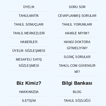
ÜYELIK
SORU SOR
TAHLILMATIK
CEVAPLANMIŞ SORULAR
TAHLIL SONUÇLARI
TAHLIL YORUMLARI
TAHLIL MERKEZLERI
HAMILE MIYIM?
HABERLER
HANGI DOKTORA
GITMELIYIM?
ÜYELIK SÖZLEŞMESI
İLGINÇ SORULAR
MESAFELI SATIŞ
SÖZLEŞMESI
TAHLIL.COM GÜVENILIR
MI?
Biz Kimiz?
Bilgi Bankası
HAKKIMIZDA
BLOG
İLETIŞIM
TAHLIL SÖZLÜĞÜ