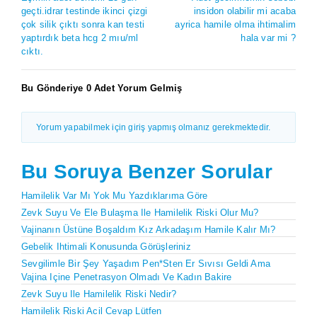
geçti.idrar testinde ikinci çizgi
insidon olabilir mi acaba
çok silik çıktı sonra kan testi
ayrica hamile olma ihtimalim
yaptırdık beta hcg 2 mıu/ml
hala var mi ?
cıktı.
Bu Gönderiye 0 Adet Yorum Gelmiş
Yorum yapabilmek için giriş yapmış olmanız gerekmektedir.
Bu Soruya Benzer Sorular
Hamilelik Var Mı Yok Mu Yazdıklarıma Göre
Zevk Suyu Ve Ele Bulaşma Ile Hamilelik Riski Olur Mu?
Vajinanın Üstüne Boşaldım Kız Arkadaşım Hamile Kalır Mı?
Gebelik Ihtimali Konusunda Görüşleriniz
Sevgilimle Bir Şey Yaşadım Pen*sten Er Sıvısı Geldi Ama
Vajina Içine Penetrasyon Olmadı Ve Kadın Bakire
Zevk Suyu Ile Hamilelik Riski Nedir?
Hamilelik Riski Acil Cevap Lütfen