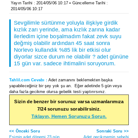
Yayın Tarihi : 2014/05/06 10:17 • Güncelleme Tarihi :
2014/05/06 10:17
Sevgilimle sürtünme yoluyla ilişkiye girdik
kızlık zarı yerinde, ama kızlık zarına kadar
ilerledim içine boşalmadım fakat zevk suyu
değmiş olabilir ardından 45 saat sonra
Norlevo kullandık %85 lik bir etkisi olur
diyorlar sizce durum ne olabilir ? adet gününe
15 gün var. sadece ihtimalini soruyorum.
Tahlil.com Cevabı :
Adet zamanını beklemekten başka
yapabileceğiniz bir şey yok şu an. Eğer adetinde 5 gün veya
daha fazla gecikme olursa gebelik testi yaptırırsınız.
Sizin de benzer bir sorunuz varsa uzmanlarımıza
7/24 sorunuzu sorabilirsiniz.
Tıklayın, Hemen Sorunuzu Sorun.
<< Önceki Soru
Sonraki Soru >>
Eşimin adet dönemi 23 gün
Adet gecikmemin sebebi