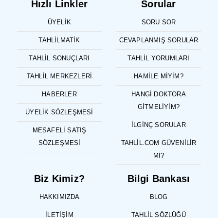
Hızlı Linkler
Sorular
ÜYELIK
SORU SOR
TAHLILMATIK
CEVAPLANMIŞ SORULAR
TAHLIL SONUÇLARI
TAHLIL YORUMLARI
TAHLIL MERKEZLERI
HAMILE MIYIM?
HABERLER
HANGI DOKTORA
GITMELIYIM?
ÜYELIK SÖZLEŞMESI
İLGINÇ SORULAR
MESAFELI SATIŞ
SÖZLEŞMESI
TAHLIL.COM GÜVENILIR
MI?
Biz Kimiz?
Bilgi Bankası
HAKKIMIZDA
BLOG
İLETIŞIM
TAHLIL SÖZLÜĞÜ