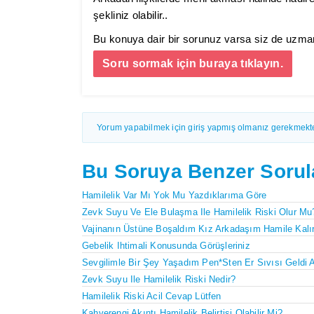
şekliniz olabilir..
Bu konuya dair bir sorunuz varsa siz de uzmanl
Soru sormak için buraya tıklayın.
Yorum yapabilmek için giriş yapmış olmanız gerekmekte
Bu Soruya Benzer Sorul
Hamilelik Var Mı Yok Mu Yazdıklarıma Göre
Zevk Suyu Ve Ele Bulaşma Ile Hamilelik Riski Olur Mu
Vajinanın Üstüne Boşaldım Kız Arkadaşım Hamile Kalı
Gebelik Ihtimali Konusunda Görüşleriniz
Sevgilimle Bir Şey Yaşadım Pen*sten Er Sıvısı Geldi 
Zevk Suyu Ile Hamilelik Riski Nedir?
Hamilelik Riski Acil Cevap Lütfen
Kahverengi Akıntı Hamilelik Belirtisi Olabilir Mi?