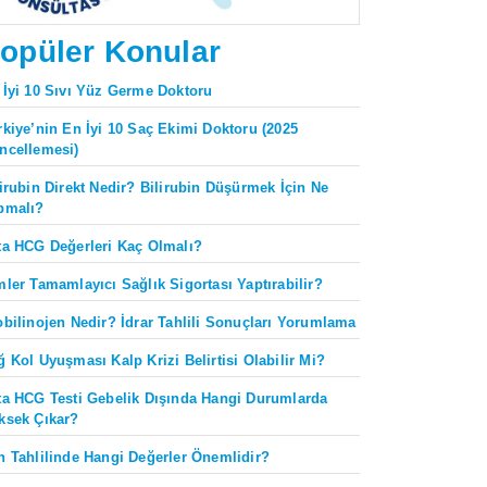
opüler Konular
 İyi 10 Sıvı Yüz Germe Doktoru
rkiye’nin En İyi 10 Saç Ekimi Doktoru (2025
ncellemesi)
lirubin Direkt Nedir? Bilirubin Düşürmek İçin Ne
pmalı?
ta HCG Değerleri Kaç Olmalı?
mler Tamamlayıcı Sağlık Sigortası Yaptırabilir?
obilinojen Nedir? İdrar Tahlili Sonuçları Yorumlama
ğ Kol Uyuşması Kalp Krizi Belirtisi Olabilir Mi?
ta HCG Testi Gebelik Dışında Hangi Durumlarda
ksek Çıkar?
n Tahlilinde Hangi Değerler Önemlidir?