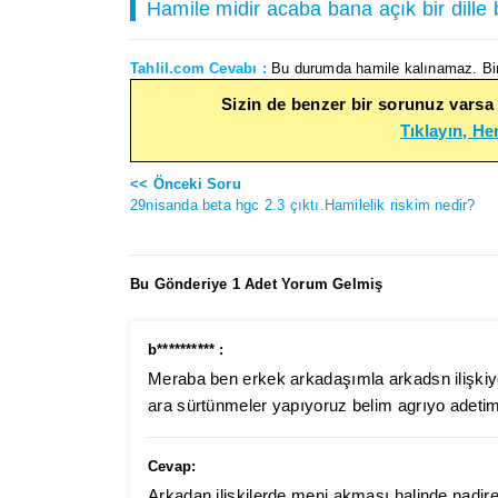
Hamile midir acaba bana açık bir dille b
Tahlil.com Cevabı :
Bu durumda hamile kalınamaz. Bi
Sizin de benzer bir sorunuz varsa
Tıklayın, H
<< Önceki Soru
29nisanda beta hgc 2.3 çıktı.Hamilelik riskim nedir?
Bu Gönderiye 1 Adet Yorum Gelmiş
b********** :
Meraba ben erkek arkadaşımla arkadsn ilişkiy
ara sürtünmeler yapıyoruz belim agrıyo adeti
Cevap:
Arkadan ilişkilerde meni akması halinde nadiren h