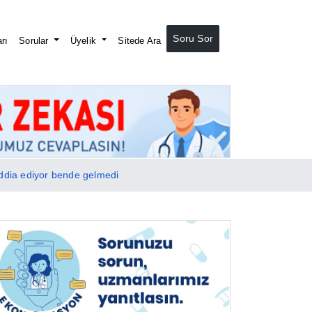
Soru Sor
rı
Sorular
Üyelik
Sitede Ara
iddia ediyor bende gelmedi