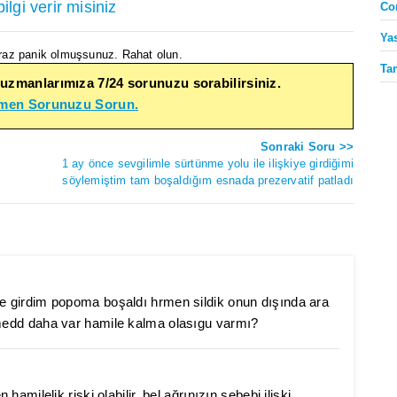
ilgi verir misiniz
Co
Ya
raz panik olmuşsunuz. Rahat olun.
Ta
 uzmanlarımıza 7/24 sorunuzu sorabilirsiniz.
emen Sorunuzu Sorun.
Sonraki Soru >>
1 ay önce sevgilimle sürtünme yolu ile ilişkiye girdiğimi
söylemiştim tam boşaldığım esnada prezervatif patladı
e girdim popoma boşaldı hrmen sildik onun dışında ara
medd daha var hamile kalma olasıgu varmı?
amilelik riski olabilir, bel ağrınızın sebebi ilişki