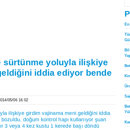
P
En
Tü
Gü
Bi
Ya
 sürtünme yoluyla ilişkiye
Be
eldiğini iddia ediyor bende
Ki
Ür
Sa
 2014/05/06 16:02
Be
Yü
a ilişkiye girdim vajinama meni geldiğini iddia
i bozuldu. doğum kontrol hapı kullanıyor şuan
Ka
dır 3 veya 4 kez kustu 1 kerede başı döndü