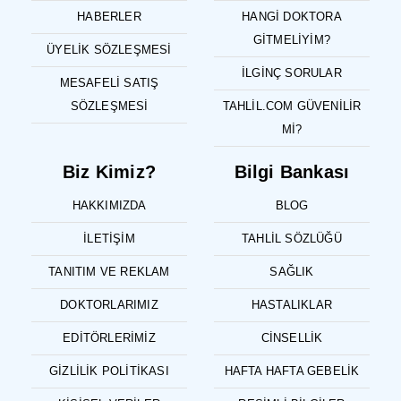
HABERLER
HANGI DOKTORA
GITMELIYIM?
ÜYELIK SÖZLEŞMESI
İLGINÇ SORULAR
MESAFELI SATIŞ
SÖZLEŞMESI
TAHLIL.COM GÜVENILIR
MI?
Biz Kimiz?
Bilgi Bankası
HAKKIMIZDA
BLOG
İLETIŞIM
TAHLIL SÖZLÜĞÜ
TANITIM VE REKLAM
SAĞLIK
DOKTORLARIMIZ
HASTALIKLAR
EDITÖRLERIMIZ
CINSELLIK
GIZLILIK POLITIKASI
HAFTA HAFTA GEBELIK