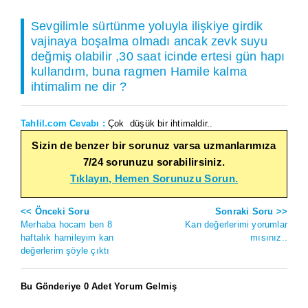
Sevgilimle sürtünme yoluyla ilişkiye girdik
vajinaya boşalma olmadı ancak zevk suyu
değmiş olabilir ,30 saat icinde ertesi gün hapı
kullandım, buna ragmen Hamile kalma
ihtimalim ne dir ?
Tahlil.com Cevabı :
Çok düşük bir ihtimaldir..
Sizin de benzer bir sorunuz varsa uzmanlarımıza
7/24 sorunuzu sorabilirsiniz.
Tıklayın, Hemen Sorunuzu Sorun.
<< Önceki Soru
Sonraki Soru >>
Merhaba hocam ben 8
Kan değerlerimi yorumlar
haftalık hamileyim kan
mısınız..
değerlerim şöyle çıktı
Bu Gönderiye 0 Adet Yorum Gelmiş