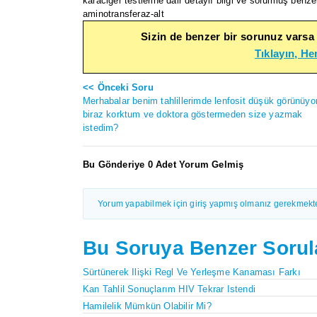
karaciğer testlerine dair detaylı bilgi ve sorulmuş benzer 
aminotransferaz-alt
Sizin de benzer bir sorunuz varsa
Tıklayın, H
<< Önceki Soru
Merhabalar benim tahlillerimde lenfosit düşük görünüyo
biraz korktum ve doktora göstermeden size yazmak
istedim?
Bu Gönderiye 0 Adet Yorum Gelmiş
Yorum yapabilmek için giriş yapmış olmanız gerekmekte
Bu Soruya Benzer Sorul
Sürtünerek Ilişki Regl Ve Yerleşme Kanaması Farkı
Kan Tahlil Sonuçlarım HIV Tekrar Istendi
Hamilelik Mümkün Olabilir Mi?