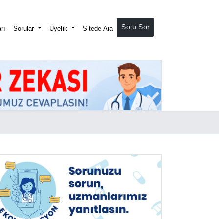
Soru Sor
rı
Sorular
Üyelik
Sitede Ara