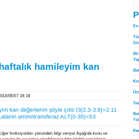
P
En
Tü
Gü
Bi
Ya
aftalık hamileyim kan
Be
Ki
Ür
 2014/05/07 18:19
Sa
m kan değerlerim şöyle çıktı t3(2.3-3.9)=2.11
Be
8,alanin aminotransferaz ALT(0-35)=53
Yü
Ka
ciğer fonksiyonları yönünden bilgi veriyor.Aşağıda konu ve