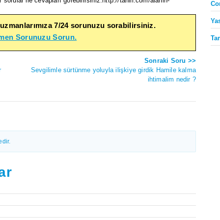
sorular ile cevapları görebilirsiniz.http://tahlil.com/alanin-
Co
Ya
 uzmanlarımıza 7/24 sorunuzu sorabilirsiniz.
emen Sorunuzu Sorun.
Ta
Sonraki Soru >>
r
Sevgilimle sürtünme yoluyla ilişkiye girdik Hamile kalma
ihtimalim nedir ?
dir.
ar