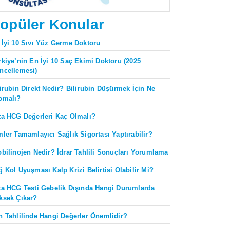
opüler Konular
 İyi 10 Sıvı Yüz Germe Doktoru
rkiye’nin En İyi 10 Saç Ekimi Doktoru (2025
ncellemesi)
lirubin Direkt Nedir? Bilirubin Düşürmek İçin Ne
pmalı?
ta HCG Değerleri Kaç Olmalı?
mler Tamamlayıcı Sağlık Sigortası Yaptırabilir?
obilinojen Nedir? İdrar Tahlili Sonuçları Yorumlama
ğ Kol Uyuşması Kalp Krizi Belirtisi Olabilir Mi?
ta HCG Testi Gebelik Dışında Hangi Durumlarda
ksek Çıkar?
n Tahlilinde Hangi Değerler Önemlidir?