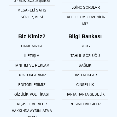
ÜYELIK SÖZLEŞMESI
İLGINÇ SORULAR
MESAFELI SATIŞ
SÖZLEŞMESI
TAHLIL.COM GÜVENILIR
MI?
Biz Kimiz?
Bilgi Bankası
HAKKIMIZDA
BLOG
İLETIŞIM
TAHLIL SÖZLÜĞÜ
TANITIM VE REKLAM
SAĞLIK
DOKTORLARIMIZ
HASTALIKLAR
EDITÖRLERIMIZ
CINSELLIK
GIZLILIK POLITIKASI
HAFTA HAFTA GEBELIK
KIŞISEL VERILER
RESIMLI BILGILER
HAKKINDA AYDINLATMA