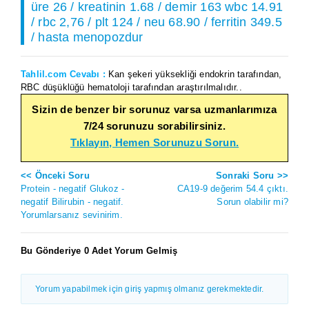
üre 26 / kreatinin 1.68 / demir 163 wbc 14.91
/ rbc 2,76 / plt 124 / neu 68.90 / ferritin 349.5
/ hasta menopozdur
Tahlil.com Cevabı :
Kan şekeri yüksekliği endokrin tarafından,
RBC düşüklüğü hematoloji tarafından araştırılmalıdır..
Sizin de benzer bir sorunuz varsa uzmanlarımıza
7/24 sorunuzu sorabilirsiniz.
Tıklayın, Hemen Sorunuzu Sorun.
<< Önceki Soru
Sonraki Soru >>
Protein - negatif Glukoz -
CA19-9 değerim 54.4 çıktı.
negatif Bilirubin - negatif.
Sorun olabilir mi?
Yorumlarsanız sevinirim.
Bu Gönderiye 0 Adet Yorum Gelmiş
Yorum yapabilmek için giriş yapmış olmanız gerekmektedir.