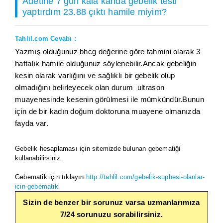
Adetine 7 gün kala kanda gebelik testi
yaptırdım 23.88 çıktı hamile miyim?
Tahlil.com Cevabı :
Yazmış olduğunuz bhcg değerine göre tahmini olarak 3
haftalık hamile olduğunuz söylenebilir.Ancak gebeliğin
kesin olarak varlığını ve sağlıklı bir gebelik olup
olmadığını belirleyecek olan durum ultrason
muayenesinde kesenin görülmesi ile mümkündür.Bunun
için de bir kadın doğum doktoruna muayene olmanızda
fayda var.
Gebelik hesaplaması için sitemizde bulunan gebematiği
kullanabilirsiniz.
Gebematik için tıklayın:
http://tahlil.com/gebelik-suphesi-olanlar-
icin-gebematik
Sizin de benzer bir sorunuz varsa uzmanlarımıza
7/24 sorunuzu sorabilirsiniz.