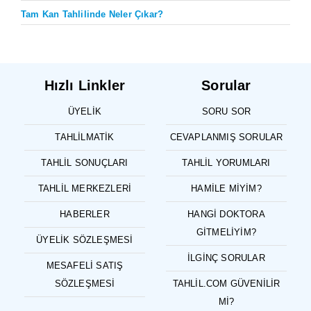
Tam Kan Tahlilinde Neler Çıkar?
Hızlı Linkler
Sorular
ÜYELIK
SORU SOR
TAHLILMATIK
CEVAPLANMIŞ SORULAR
TAHLIL SONUÇLARI
TAHLIL YORUMLARI
TAHLIL MERKEZLERI
HAMILE MIYIM?
HABERLER
HANGI DOKTORA
GITMELIYIM?
ÜYELIK SÖZLEŞMESI
İLGINÇ SORULAR
MESAFELI SATIŞ
SÖZLEŞMESI
TAHLIL.COM GÜVENILIR
MI?