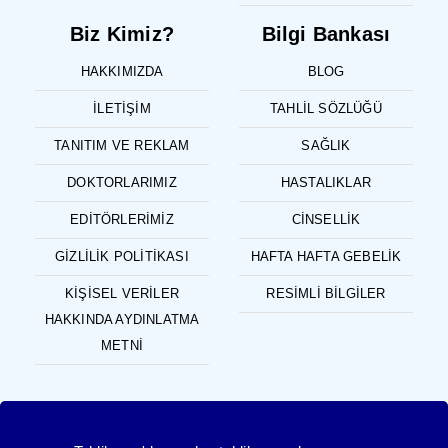
Biz Kimiz?
Bilgi Bankası
HAKKIMIZDA
BLOG
İLETIŞIM
TAHLIL SÖZLÜĞÜ
TANITIM VE REKLAM
SAĞLIK
DOKTORLARIMIZ
HASTALIKLAR
EDITÖRLERIMIZ
CINSELLIK
GIZLILIK POLITIKASI
HAFTA HAFTA GEBELIK
KIŞISEL VERILER
RESIMLI BILGILER
HAKKINDA AYDINLATMA
METNI