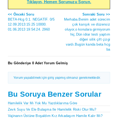
Tıklayın, Hemen Sorunuzu Sorun.
<< Önceki Soru
Sonraki Soru >>
BETA-Hcg 0.1. NEGATİF. 0/5
Merhaba.Benim adet sürecim
12.09.2013:15:25 10000.
çok karışık ve düzensiz
01.06.2013 19:54:24. 2960
oluyor,o konulara girmiyorum
hiç.Dün idrar testi yaptım
diğeri silik çift çizgi
vardı.Bugün kanda beta hcg
ba
Bu Gönderiye 0 Adet Yorum Gelmiş
Yorum yapabilmek için giriş yapmış olmanız gerekmektedir.
Bu Soruya Benzer Sorular
Hamilelik Var Mı Yok Mu Yazdıklarıma Göre
Zevk Suyu Ve Ele Bulaşma Ile Hamilelik Riski Olur Mu?
Vajinanın Üstüne Boşaldım Kız Arkadaşım Hamile Kalır Mı?