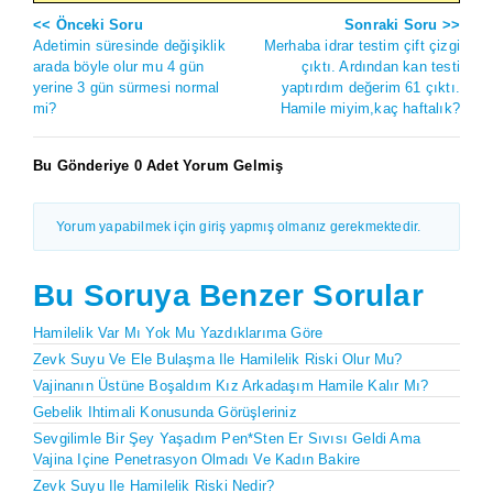
<< Önceki Soru
Sonraki Soru >>
Adetimin süresinde değişiklik
Merhaba idrar testim çift çizgi
arada böyle olur mu 4 gün
çıktı. Ardından kan testi
yerine 3 gün sürmesi normal
yaptırdım değerim 61 çıktı.
mi?
Hamile miyim,kaç haftalık?
Bu Gönderiye 0 Adet Yorum Gelmiş
Yorum yapabilmek için giriş yapmış olmanız gerekmektedir.
Bu Soruya Benzer Sorular
Hamilelik Var Mı Yok Mu Yazdıklarıma Göre
Zevk Suyu Ve Ele Bulaşma Ile Hamilelik Riski Olur Mu?
Vajinanın Üstüne Boşaldım Kız Arkadaşım Hamile Kalır Mı?
Gebelik Ihtimali Konusunda Görüşleriniz
Sevgilimle Bir Şey Yaşadım Pen*sten Er Sıvısı Geldi Ama
Vajina Içine Penetrasyon Olmadı Ve Kadın Bakire
Zevk Suyu Ile Hamilelik Riski Nedir?