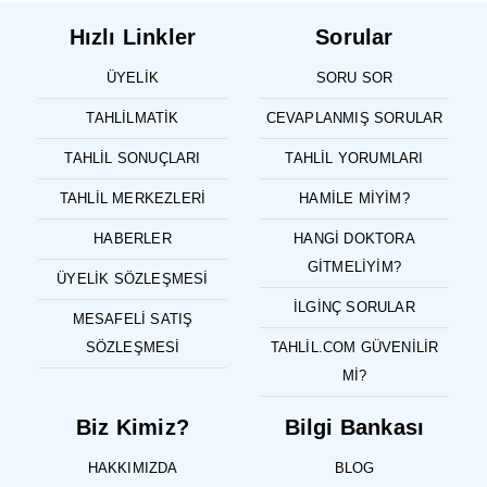
Hızlı Linkler
Sorular
ÜYELIK
SORU SOR
TAHLILMATIK
CEVAPLANMIŞ SORULAR
TAHLIL SONUÇLARI
TAHLIL YORUMLARI
TAHLIL MERKEZLERI
HAMILE MIYIM?
HABERLER
HANGI DOKTORA
GITMELIYIM?
ÜYELIK SÖZLEŞMESI
İLGINÇ SORULAR
MESAFELI SATIŞ
SÖZLEŞMESI
TAHLIL.COM GÜVENILIR
MI?
Biz Kimiz?
Bilgi Bankası
HAKKIMIZDA
BLOG