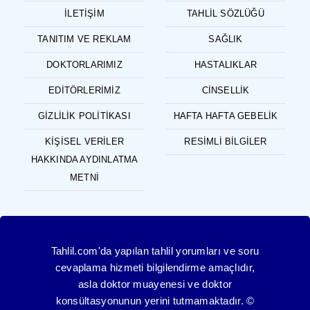
İLETIŞIM
TAHLIL SÖZLÜĞÜ
TANITIM VE REKLAM
SAĞLIK
DOKTORLARIMIZ
HASTALIKLAR
EDITÖRLERIMIZ
CINSELLIK
GIZLILIK POLITIKASI
HAFTA HAFTA GEBELIK
KIŞISEL VERILER
RESIMLI BILGILER
HAKKINDA AYDINLATMA
METNI
Tahlil.com'da yapılan tahlil yorumları ve soru
cevaplama hizmeti bilgilendirme amaçlıdır,
asla doktor muayenesi ve doktor
konsültasyonunun yerini tutmamaktadır. ©