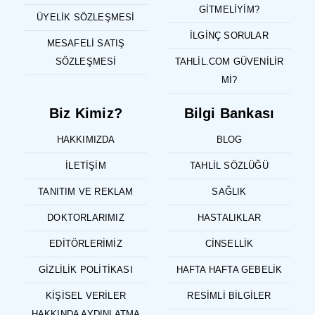
GITMELIYIM?
ÜYELIK SÖZLEŞMESI
İLGINÇ SORULAR
MESAFELI SATIŞ
SÖZLEŞMESI
TAHLIL.COM GÜVENILIR
MI?
Biz Kimiz?
Bilgi Bankası
HAKKIMIZDA
BLOG
İLETIŞIM
TAHLIL SÖZLÜĞÜ
TANITIM VE REKLAM
SAĞLIK
DOKTORLARIMIZ
HASTALIKLAR
EDITÖRLERIMIZ
CINSELLIK
GIZLILIK POLITIKASI
HAFTA HAFTA GEBELIK
KIŞISEL VERILER
RESIMLI BILGILER
HAKKINDA AYDINLATMA