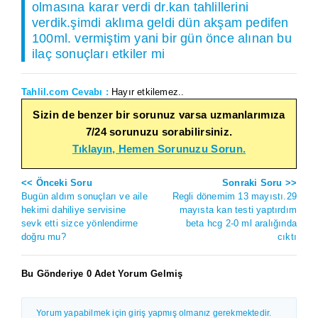
olmasına karar verdi dr.kan tahlillerini
verdik.şimdi aklıma geldi dün akşam pedifen
100ml. vermiştim yani bir gün önce alınan bu
ilaç sonuçları etkiler mi
Tahlil.com Cevabı :
Hayır etkilemez..
Sizin de benzer bir sorunuz varsa uzmanlarımıza
7/24 sorunuzu sorabilirsiniz.
Tıklayın, Hemen Sorunuzu Sorun.
<< Önceki Soru
Sonraki Soru >>
Bugün aldım sonuçları ve aile
Regli dönemim 13 mayıstı.29
hekimi dahiliye servisine
mayısta kan testi yaptırdım
sevk etti sizce yönlendirme
beta hcg 2-0 ml aralığında
doğru mu?
cıktı
Bu Gönderiye 0 Adet Yorum Gelmiş
Yorum yapabilmek için giriş yapmış olmanız gerekmektedir.