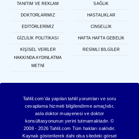
TANITIM VE REKLAM
SAĞLIK
DOKTORLARIMIZ
HASTALIKLAR
EDITÖRLERIMIZ
CINSELLIK
GIZLILIK POLITIKASI
HAFTA HAFTA GEBELIK
KIŞISEL VERILER
RESIMLI BILGILER
HAKKINDA AYDINLATMA
METNI
Tahlil.com'da yapılan tahlil yorumları ve soru
cevaplama hizmeti bilgilendirme amaçlıdır,
asla doktor muayenesi ve doktor
konsültasyonunun yerini tutmamaktadır. ©
2008 - 2026 Tahlil.com Tüm hakları saklıdır.
Kaynak gösterilerek dahi olsa sitedeki görsel