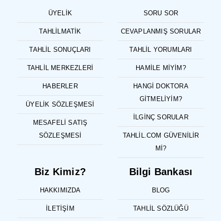
ÜYELIK
SORU SOR
TAHLILMATIK
CEVAPLANMIŞ SORULAR
TAHLIL SONUÇLARI
TAHLIL YORUMLARI
TAHLIL MERKEZLERI
HAMILE MIYIM?
HABERLER
HANGI DOKTORA
GITMELIYIM?
ÜYELIK SÖZLEŞMESI
İLGINÇ SORULAR
MESAFELI SATIŞ
SÖZLEŞMESI
TAHLIL.COM GÜVENILIR
MI?
Biz Kimiz?
Bilgi Bankası
HAKKIMIZDA
BLOG
İLETIŞIM
TAHLIL SÖZLÜĞÜ