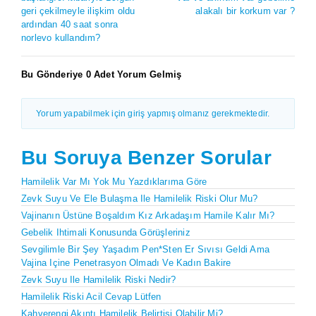
geri çekilmeyle ilişkim oldu
alakalı bir korkum var ?
ardından 40 saat sonra
norlevo kullandım?
Bu Gönderiye 0 Adet Yorum Gelmiş
Yorum yapabilmek için giriş yapmış olmanız gerekmektedir.
Bu Soruya Benzer Sorular
Hamilelik Var Mı Yok Mu Yazdıklarıma Göre
Zevk Suyu Ve Ele Bulaşma Ile Hamilelik Riski Olur Mu?
Vajinanın Üstüne Boşaldım Kız Arkadaşım Hamile Kalır Mı?
Gebelik Ihtimali Konusunda Görüşleriniz
Sevgilimle Bir Şey Yaşadım Pen*sten Er Sıvısı Geldi Ama
Vajina Içine Penetrasyon Olmadı Ve Kadın Bakire
Zevk Suyu Ile Hamilelik Riski Nedir?
Hamilelik Riski Acil Cevap Lütfen
Kahverengi Akıntı Hamilelik Belirtisi Olabilir Mi?