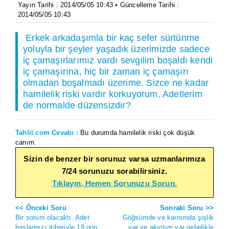
Yayın Tarihi : 2014/05/05 10:43 • Güncelleme Tarihi :
2014/05/05 10:43
Erkek arkadaşımla bir kaç sefer sürtünme
yoluyla bir şeyler yaşadık üzerimizde sadece
iç çamaşırlarımız vardı sevgilim boşaldı kendi
iç çamaşırına, hiç bir zaman iç çamaşırı
olmadan boşalmadı üzerime. Sizce ne kadar
hamilelik riski vardır korkuyorum. Adetlerim
de normalde düzensizdir?
Tahlil.com Cevabı :
Bu durumda hamilelik riski çok düşük
canım.
Sizin de benzer bir sorunuz varsa uzmanlarımıza
7/24 sorunuzu sorabilirsiniz.
Tıklayın, Hemen Sorunuzu Sorun.
<< Önceki Soru
Sonraki Soru >>
Bir sorum olacaktı. Adet
Göğsümde ve karnımda şişlik
başlangıcı itibariyle 19.gün
var ve akıntım var gebelikle