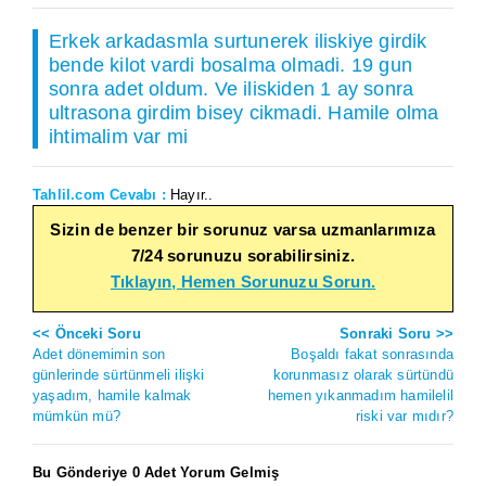
Erkek arkadasmla surtunerek iliskiye girdik
bende kilot vardi bosalma olmadi. 19 gun
sonra adet oldum. Ve iliskiden 1 ay sonra
ultrasona girdim bisey cikmadi. Hamile olma
ihtimalim var mi
Tahlil.com Cevabı :
Hayır..
Sizin de benzer bir sorunuz varsa uzmanlarımıza
7/24 sorunuzu sorabilirsiniz.
Tıklayın, Hemen Sorunuzu Sorun.
<< Önceki Soru
Sonraki Soru >>
Adet dönemimin son
Boşaldı fakat sonrasında
günlerinde sürtünmeli ilişki
korunmasız olarak sürtündü
yaşadım, hamile kalmak
hemen yıkanmadım hamilelil
mümkün mü?
riski var mıdır?
Bu Gönderiye 0 Adet Yorum Gelmiş