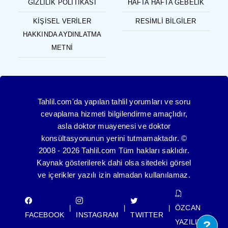
GIZLILIK POLITIKASI
HAFTA HAFTA GEBELIK
KIŞISEL VERILER
RESIMLI BILGILER
HAKKINDA AYDINLATMA
METNI
Tahlil.com'da yapılan tahlil yorumları ve soru
cevaplama hizmeti bilgilendirme amaçlıdır,
asla doktor muayenesi ve doktor
konsültasyonunun yerini tutmamaktadır. ©
2008 - 2026 Tahlil.com Tüm hakları saklıdır.
Kaynak gösterilerek dahi olsa sitedeki görsel
ve içerikler yazılı izin almadan kullanılamaz.
ÖZCAN
|
|
|
FACEBOOK
INSTAGRAM
TWITTER
YAZILIM
?