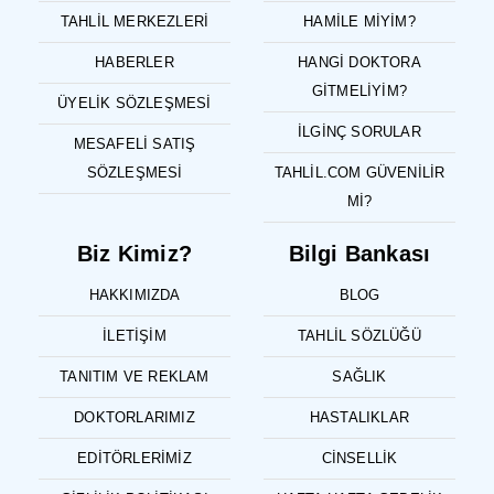
TAHLIL MERKEZLERI
HAMILE MIYIM?
HABERLER
HANGI DOKTORA
GITMELIYIM?
ÜYELIK SÖZLEŞMESI
İLGINÇ SORULAR
MESAFELI SATIŞ
SÖZLEŞMESI
TAHLIL.COM GÜVENILIR
MI?
Biz Kimiz?
Bilgi Bankası
HAKKIMIZDA
BLOG
İLETIŞIM
TAHLIL SÖZLÜĞÜ
TANITIM VE REKLAM
SAĞLIK
DOKTORLARIMIZ
HASTALIKLAR
EDITÖRLERIMIZ
CINSELLIK