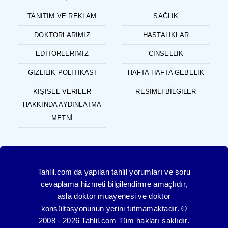
TANITIM VE REKLAM
SAĞLIK
DOKTORLARIMIZ
HASTALIKLAR
EDITÖRLERIMIZ
CINSELLIK
GIZLILIK POLITIKASI
HAFTA HAFTA GEBELIK
KIŞISEL VERILER
RESIMLI BILGILER
HAKKINDA AYDINLATMA
METNI
Tahlil.com'da yapılan tahlil yorumları ve soru
cevaplama hizmeti bilgilendirme amaçlıdır,
asla doktor muayenesi ve doktor
konsültasyonunun yerini tutmamaktadır. ©
2008 - 2026 Tahlil.com Tüm hakları saklıdır.