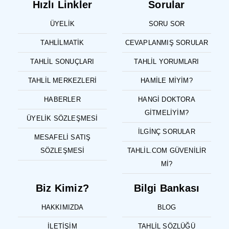
Hızlı Linkler
Sorular
ÜYELIK
SORU SOR
TAHLILMATIK
CEVAPLANMIŞ SORULAR
TAHLIL SONUÇLARI
TAHLIL YORUMLARI
TAHLIL MERKEZLERI
HAMILE MIYIM?
HABERLER
HANGI DOKTORA
GITMELIYIM?
ÜYELIK SÖZLEŞMESI
İLGINÇ SORULAR
MESAFELI SATIŞ
SÖZLEŞMESI
TAHLIL.COM GÜVENILIR
MI?
Biz Kimiz?
Bilgi Bankası
HAKKIMIZDA
BLOG
İLETIŞIM
TAHLIL SÖZLÜĞÜ