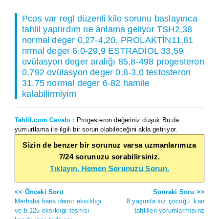
Pcos var regl düzenli kilo sorunu baslayınca
tahlil yaptırdım ne anlama geliyor TSH2,38
normal deger 0,27-4,20. PROLAKTİN11,81
nrmal deger 6.0-29,9 ESTRADİOL 33,59
ovülasyon deger aralığı 85,8-498 progesteron
0,792 ovülasyon deger 0,8-3,0 testosteron
31,75 normal deger 6-82 hamile
kalabilirmiyim
Tahlil.com Cevabı :
Progesteron değeriniz düşük.Bu da
yumurtlama ile ilgili bir sorun olabileceğini akla getiriyor.
Sizin de benzer bir sorunuz varsa uzmanlarımıza
7/24 sorunuzu sorabilirsiniz.
Tıklayın, Hemen Sorunuzu Sorun.
<< Önceki Soru
Sonraki Soru >>
Merhaba bana demır eksıklıgı
8 yaşında kız çocuğu .kan
ve b 125 eksıklıgı teshısı
tahlilleri yorumlarmısınz