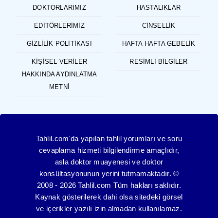
DOKTORLARIMIZ
HASTALIKLAR
EDITÖRLERIMIZ
CINSELLIK
GIZLILIK POLITIKASI
HAFTA HAFTA GEBELIK
KIŞISEL VERILER
RESIMLI BILGILER
HAKKINDA AYDINLATMA
METNI
Tahlil.com'da yapılan tahlil yorumları ve soru
cevaplama hizmeti bilgilendirme amaçlıdır,
asla doktor muayenesi ve doktor
konsültasyonunun yerini tutmamaktadır. ©
2008 - 2026 Tahlil.com Tüm hakları saklıdır.
Kaynak gösterilerek dahi olsa sitedeki görsel
ve içerikler yazılı izin almadan kullanılamaz.