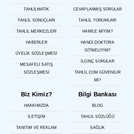
TAHLILMATIK
CEVAPLANMIŞ SORULAR
TAHLIL SONUÇLARI
TAHLIL YORUMLARI
TAHLIL MERKEZLERI
HAMILE MIYIM?
HABERLER
HANGI DOKTORA
GITMELIYIM?
ÜYELIK SÖZLEŞMESI
İLGINÇ SORULAR
MESAFELI SATIŞ
SÖZLEŞMESI
TAHLIL.COM GÜVENILIR
MI?
Biz Kimiz?
Bilgi Bankası
HAKKIMIZDA
BLOG
İLETIŞIM
TAHLIL SÖZLÜĞÜ
TANITIM VE REKLAM
SAĞLIK