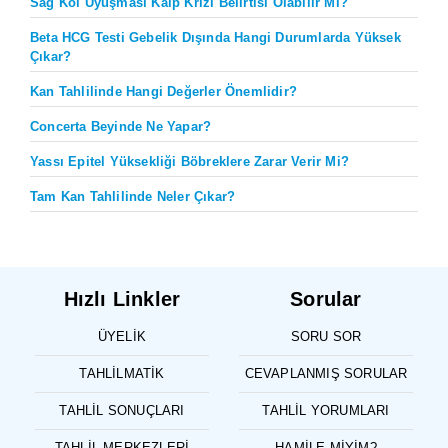
Sağ Kol Uyuşması Kalp Krizi Belirtisi Olabilir Mi?
Beta HCG Testi Gebelik Dışında Hangi Durumlarda Yüksek
Çıkar?
Kan Tahlilinde Hangi Değerler Önemlidir?
Concerta Beyinde Ne Yapar?
Yassı Epitel Yüksekliği Böbreklere Zarar Verir Mi?
Tam Kan Tahlilinde Neler Çıkar?
Hızlı Linkler
Sorular
ÜYELIK
SORU SOR
TAHLILMATIK
CEVAPLANMIŞ SORULAR
TAHLIL SONUÇLARI
TAHLIL YORUMLARI
TAHLIL MERKEZLERI
HAMILE MIYIM?