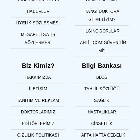
HABERLER
HANGI DOKTORA
GITMELIYIM?
ÜYELIK SÖZLEŞMESI
İLGINÇ SORULAR
MESAFELI SATIŞ
SÖZLEŞMESI
TAHLIL.COM GÜVENILIR
MI?
Biz Kimiz?
Bilgi Bankası
HAKKIMIZDA
BLOG
İLETIŞIM
TAHLIL SÖZLÜĞÜ
TANITIM VE REKLAM
SAĞLIK
DOKTORLARIMIZ
HASTALIKLAR
EDITÖRLERIMIZ
CINSELLIK
GIZLILIK POLITIKASI
HAFTA HAFTA GEBELIK