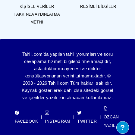
KIŞISEL VERILER
RESIMLI BILGILER
HAKKINDA AYDINLATMA
METNI
Tahlil.com'da yapılan tahlil yorumları ve soru
cevaplama hizmeti bilgilendirme amaçlıdır,
asla doktor muayenesi ve doktor
konsültasyonunun yerini tutmamaktadır. ©
2008 - 2026 Tahlil.com Tüm hakları saklıdır.
Kaynak gösterilerek dahi olsa sitedeki görsel
ve içerikler yazılı izin almadan kullanılamaz.
ÖZCAN
|
|
|
FACEBOOK
INSTAGRAM
TWITTER
YAZILIM
?