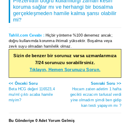
Prezervatif doğru kullanıldığı zaman kesin
koruma sağlar mı ve herhangi bir bosalma
gerçekleşmeden hamile kalma şansı olabilir
mi?
Tahlil.com Cevabı :
Hiçbir yönteme %100 denemez ancak;
doğru kullanımda korunma ihtimali yüksektir. Boşalma veya
zevk suyu olmadan hamilelik olmaz.
Sizin de benzer bir sorunuz varsa uzmanlarımıza
7/24 sorunuzu sorabilirsiniz.
Tıklayın, Hemen Sorunuzu Sorun.
<< Önceki Soru
Sonraki Soru >>
Beta HCG değeri 116523,4
Hocam zaten adetim 1 hafta
mu/ml çıktı acaba hamile
gecikti eczacım tarlusal verdi
miyim?
yine olmadım şimdi ben gidip
kan testi yapayım mı ?
Bu Gönderiye 0 Adet Yorum Gelmiş