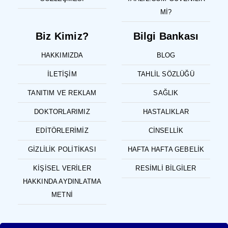
MI?
Biz Kimiz?
Bilgi Bankası
HAKKIMIZDA
BLOG
İLETIŞIM
TAHLIL SÖZLÜĞÜ
TANITIM VE REKLAM
SAĞLIK
DOKTORLARIMIZ
HASTALIKLAR
EDITÖRLERIMIZ
CINSELLIK
GIZLILIK POLITIKASI
HAFTA HAFTA GEBELIK
KIŞISEL VERILER
RESIMLI BILGILER
HAKKINDA AYDINLATMA
METNI