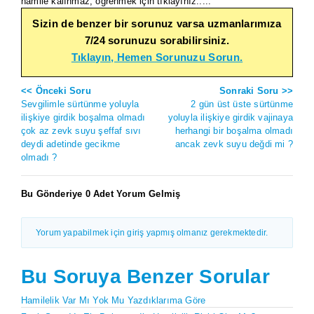
hamile kalınmaz, öğrenmek için tıklayınız.....
Sizin de benzer bir sorunuz varsa uzmanlarımıza
7/24 sorunuzu sorabilirsiniz.
Tıklayın, Hemen Sorunuzu Sorun.
<< Önceki Soru
Sonraki Soru >>
Sevgilimle sürtünme yoluyla
2 gün üst üste sürtünme
ilişkiye girdik boşalma olmadı
yoluyla ilişkiye girdik vajinaya
çok az zevk suyu şeffaf sıvı
herhangi bir boşalma olmadı
deydi adetinde gecikme
ancak zevk suyu değdi mi ?
olmadı ?
Bu Gönderiye 0 Adet Yorum Gelmiş
Yorum yapabilmek için giriş yapmış olmanız gerekmektedir.
Bu Soruya Benzer Sorular
Hamilelik Var Mı Yok Mu Yazdıklarıma Göre