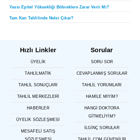
Yassı Epitel Yüksekliği Böbreklere Zarar Verir Mi?
Tam Kan Tahlilinde Neler Çıkar?
Hızlı Linkler
Sorular
ÜYELIK
SORU SOR
TAHLILMATIK
CEVAPLANMIŞ SORULAR
TAHLIL SONUÇLARI
TAHLIL YORUMLARI
TAHLIL MERKEZLERI
HAMILE MIYIM?
HABERLER
HANGI DOKTORA
GITMELIYIM?
ÜYELIK SÖZLEŞMESI
İLGINÇ SORULAR
MESAFELI SATIŞ
SÖZLEŞMESI
TAHLIL.COM GÜVENILIR