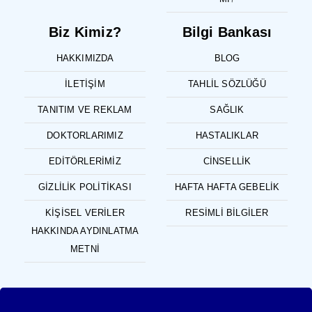
Biz Kimiz?
Bilgi Bankası
HAKKIMIZDA
BLOG
İLETIŞIM
TAHLIL SÖZLÜĞÜ
TANITIM VE REKLAM
SAĞLIK
DOKTORLARIMIZ
HASTALIKLAR
EDITÖRLERIMIZ
CINSELLIK
GIZLILIK POLITIKASI
HAFTA HAFTA GEBELIK
KIŞISEL VERILER
RESIMLI BILGILER
HAKKINDA AYDINLATMA
METNI