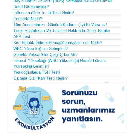
Beyin Omurilik Sıvısı (BOS) Normalde Ne Renk Olmalı
Nasıl Görünmelidir?
İnfluenza (Grip Testi) Testi Nedir?
Concerta Nedir?
Tüm Annelerimizin Gününü Kutlarız :)İyi Ki Varsınız!
Tiroid Hastalıkları Ve Tahlilleri Hakkında Genel Bilgiler
AFP Testi
Kist Hidatik İndirek Hemaglütinasyon Testi Nedir?
WBC Yüksekliğinin Sebepleri?
Gebelik Yoksa Silik Çizgi Çıkar Mı?
Lökosit Yüksekliği (WBC Yüksekliği) Nedir? Lökosit
Yüksekliği Belirtileri
Yenidoğanlarda TSH Testi
Gaitada Gizli Kan Testi Nedir?