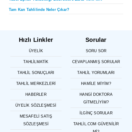
Tam Kan Tahlilinde Neler Çıkar?
Hızlı Linkler
Sorular
ÜYELIK
SORU SOR
TAHLILMATIK
CEVAPLANMIŞ SORULAR
TAHLIL SONUÇLARI
TAHLIL YORUMLARI
TAHLIL MERKEZLERI
HAMILE MIYIM?
HABERLER
HANGI DOKTORA
GITMELIYIM?
ÜYELIK SÖZLEŞMESI
İLGINÇ SORULAR
MESAFELI SATIŞ
SÖZLEŞMESI
TAHLIL.COM GÜVENILIR
MI?