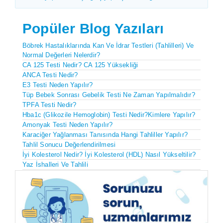
Popüler Blog Yazıları
Böbrek Hastalıklarında Kan Ve İdrar Testleri (Tahlilleri) Ve
Normal Değerleri Nelerdir?
CA 125 Testi Nedir? CA 125 Yüksekliği
ANCA Testi Nedir?
E3 Testi Neden Yapılır?
Tüp Bebek Sonrası Gebelik Testi Ne Zaman Yapılmalıdır?
TPFA Testi Nedir?
Hba1c (Glikozile Hemoglobin) Testi Nedir?Kimlere Yapılır?
Amonyak Testi Neden Yapılır?
Karaciğer Yağlanması Tanısında Hangi Tahliller Yapılır?
Tahlil Sonucu Değerlendirilmesi
İyi Kolesterol Nedir? İyi Kolesterol (HDL) Nasıl Yükseltilir?
Yaz İshalleri Ve Tahlili