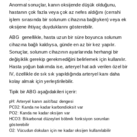
Anormal sonuçlar, kanın oksijende düşük olduğunu,
hastanın çok fazla veya çok az nefes aldığını (cerrahi
işlem sırasında bir solunum cihazına bağlıyken) veya ek
oksijene ihtiyaç duyduklarını gösterebilir.
ABG genellikle, hasta uzun bir süre boyunca solunum
cihazına bağlı kaldıysa, günde en az bir kez yapılır.
Sonuçlar, solunum cihazının ayarlarında herhangi bir
değişiklik gerekip gerekmediğini belirlemek için kullanılır.
Hasta yoğun bakımda ise, arteryel hat adı verilen özel bir
IV, özellikle de sık sık yapıldığında arteryel kanı daha
kolay almak için yerleştirilebilir.
Tipik bir ABG aşağıdakileri içerir:
pH: Arteryel kanın asit/baz dengesi
PC02: Kanda ne kadar karbondioksit var
PO2: Kanda ne kadar oksijen var
HCO3: Bikarbonat düzeyleri böbrek fonksiyon sorunları
gösterebilir
O2: Vücudun dokuları için ne kadar oksijen kullanılabilir