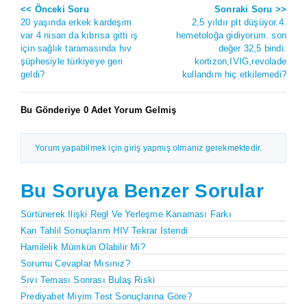
<< Önceki Soru
Sonraki Soru >>
20 yaşında erkek kardeşim
2,5 yıldır plt düşüyor.4.
var 4 nisan da kıbrısa gitti iş
hemetoloğa gidiyorum. son
için sağlık taramasında hıv
değer 32,5 bindi.
şüphesiyle türkiyeye geri
kortizon,IVIG,revolade
geldi?
kullandım hiç etkilemedi?
Bu Gönderiye 0 Adet Yorum Gelmiş
Yorum yapabilmek için giriş yapmış olmanız gerekmektedir.
Bu Soruya Benzer Sorular
Sürtünerek Ilişki Regl Ve Yerleşme Kanaması Farkı
Kan Tahlil Sonuçlarım HIV Tekrar Istendi
Hamilelik Mümkün Olabilir Mi?
Sorumu Cevaplar Mısınız?
Sıvı Teması Sonrası Bulaş Riski
Prediyabet Miyim Test Sonuçlarına Göre?