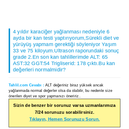
4 yıldır karaciğer yağlanması nedeniyle 6
ayda bir kan testi yaptırıyorum,Sürekli diet ve
yürüyüş yapmam gerektiği söyleniyor Yaşım
33 ve 75 kiloyum.Ultrason raporundaki sonuç
grade 2.En son kan tahlillerimde ALT: 65
AST:32 GGT:54 Trigliserid: 178 çıktı.Bu kan
değerleri normalmidir?
Tahlil.com Cevabı :
ALT değeriniz biraz yüksek ancak
yağlanmada normal değerler olsa da olabilir, bu nedenle size
önerilen diyet ve spor yapmanızı öneririz..
Sizin de benzer bir sorunuz varsa uzmanlarımıza
7/24 sorunuzu sorabilirsiniz.
Tıklayın, Hemen Sorunuzu Sorun.