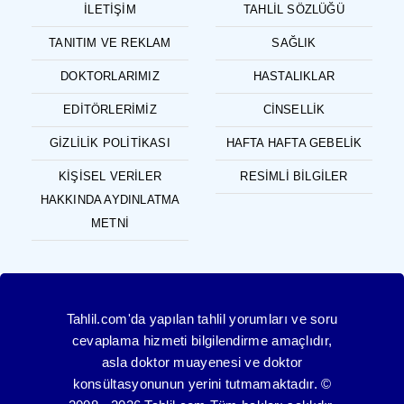
İLETIŞIM
TAHLIL SÖZLÜĞÜ
TANITIM VE REKLAM
SAĞLIK
DOKTORLARIMIZ
HASTALIKLAR
EDITÖRLERIMIZ
CINSELLIK
GIZLILIK POLITIKASI
HAFTA HAFTA GEBELIK
KIŞISEL VERILER
RESIMLI BILGILER
HAKKINDA AYDINLATMA
METNI
Tahlil.com'da yapılan tahlil yorumları ve soru
cevaplama hizmeti bilgilendirme amaçlıdır,
asla doktor muayenesi ve doktor
konsültasyonunun yerini tutmamaktadır. ©