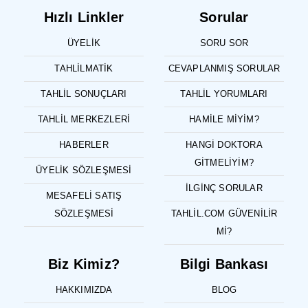
Hızlı Linkler
Sorular
ÜYELIK
SORU SOR
TAHLILMATIK
CEVAPLANMIŞ SORULAR
TAHLIL SONUÇLARI
TAHLIL YORUMLARI
TAHLIL MERKEZLERI
HAMILE MIYIM?
HABERLER
HANGI DOKTORA
GITMELIYIM?
ÜYELIK SÖZLEŞMESI
İLGINÇ SORULAR
MESAFELI SATIŞ
SÖZLEŞMESI
TAHLIL.COM GÜVENILIR
MI?
Biz Kimiz?
Bilgi Bankası
HAKKIMIZDA
BLOG