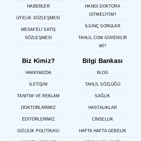
HABERLER
HANGI DOKTORA
GITMELIYIM?
ÜYELIK SÖZLEŞMESI
İLGINÇ SORULAR
MESAFELI SATIŞ
SÖZLEŞMESI
TAHLIL.COM GÜVENILIR
MI?
Biz Kimiz?
Bilgi Bankası
HAKKIMIZDA
BLOG
İLETIŞIM
TAHLIL SÖZLÜĞÜ
TANITIM VE REKLAM
SAĞLIK
DOKTORLARIMIZ
HASTALIKLAR
EDITÖRLERIMIZ
CINSELLIK
GIZLILIK POLITIKASI
HAFTA HAFTA GEBELIK