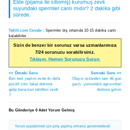
Elde (pijama ile silinmiş) kurumuş zevk
suyundaki spermler canlı mıdır? 2 dakika gibi
sürede.
Tahlil.com Cevabı :
Spermler dış ortamda 10-15 dakika canlı
kalabilirler..
Sizin de benzer bir sorunuz varsa uzmanlarımıza
7/24 sorunuzu sorabilirsiniz.
Tıklayın, Hemen Sorunuzu Sorun.
<< Önceki Soru
Sonraki Soru >>
Ben test yaptım evde iki defa
Olayın üstünden tam 46 gun
pozitif cıktı fakat doktora
gectı. yumurtalık agrısından
gidip bana kan tahlilleri verdi
doktora gıttım
?
Bu Gönderiye 0 Adet Yorum Gelmiş
Yorum yapabilmek için giriş yapmış olmanız gerekmektedir.