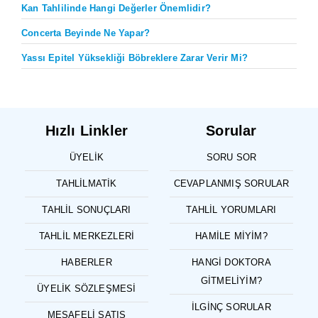
Kan Tahlilinde Hangi Değerler Önemlidir?
Concerta Beyinde Ne Yapar?
Yassı Epitel Yüksekliği Böbreklere Zarar Verir Mi?
Hızlı Linkler
Sorular
ÜYELIK
SORU SOR
TAHLILMATIK
CEVAPLANMIŞ SORULAR
TAHLIL SONUÇLARI
TAHLIL YORUMLARI
TAHLIL MERKEZLERI
HAMILE MIYIM?
HABERLER
HANGI DOKTORA
GITMELIYIM?
ÜYELIK SÖZLEŞMESI
İLGINÇ SORULAR
MESAFELI SATIŞ