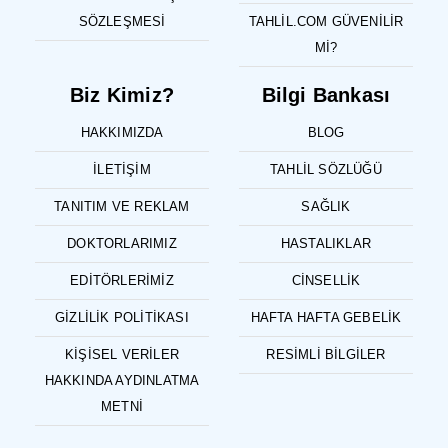
SÖZLEŞMESI
TAHLIL.COM GÜVENILIR
MI?
Biz Kimiz?
Bilgi Bankası
HAKKIMIZDA
BLOG
İLETIŞIM
TAHLIL SÖZLÜĞÜ
TANITIM VE REKLAM
SAĞLIK
DOKTORLARIMIZ
HASTALIKLAR
EDITÖRLERIMIZ
CINSELLIK
GIZLILIK POLITIKASI
HAFTA HAFTA GEBELIK
KIŞISEL VERILER
RESIMLI BILGILER
HAKKINDA AYDINLATMA
METNI