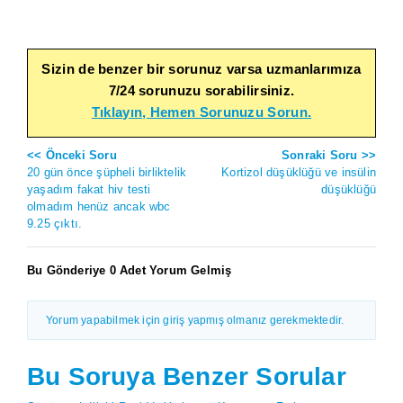
Sizin de benzer bir sorunuz varsa uzmanlarımıza
7/24 sorunuzu sorabilirsiniz.
Tıklayın, Hemen Sorunuzu Sorun.
<< Önceki Soru
Sonraki Soru >>
20 gün önce şüpheli birliktelik
Kortizol düşüklüğü ve insülin
yaşadım fakat hiv testi
düşüklüğü
olmadım henüz ancak wbc
9.25 çıktı.
Bu Gönderiye 0 Adet Yorum Gelmiş
Yorum yapabilmek için giriş yapmış olmanız gerekmektedir.
Bu Soruya Benzer Sorular