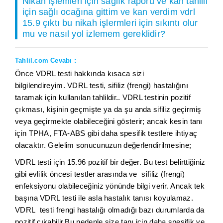
Nikah işlemleri için sağlık raporu ve kan tahlili
için sağlı ocağına gittim ve kan verdim vdrl
15.9 çıktı bu nikah işlermleri için sıkıntı olur
mu ve nasıl yol izlemem gereklidir?
Tahlil.com Cevabı :
Önce VDRL testi hakkında kısaca sizi
bilgilendireyim. VDRL testi, sifiliz (frengi) hastalığını
taramak için kullanılan tahlildir.. VDRL testinin pozitif
çıkması, kişinin geçmişte ya da şu anda sifiliz geçirmiş
veya geçirmekte olabileceğini gösterir; ancak kesin tanı
için TPHA, FTA-ABS gibi daha spesifik testlere ihtiyaç
olacaktır. Gelelim sonucunuzun değerlendirilmesine;
VDRL testi için 15.96 pozitif bir değer. Bu test belirttiğiniz
gibi evlilik öncesi testler arasında ve sifiliz (frengi)
enfeksiyonu olabileceğiniz yönünde bilgi verir. Ancak tek
başına VDRL testi ile asla hastalık tanısı koyulamaz.
VDRL testi frengi hastalığı olmadığı bazı durumlarda da
pozitif çıkabilir.Bu nedenle size tanı için daha spesifik ve