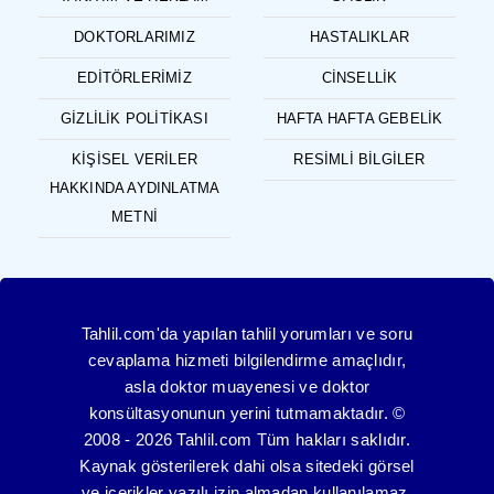
DOKTORLARIMIZ
HASTALIKLAR
EDITÖRLERIMIZ
CINSELLIK
GIZLILIK POLITIKASI
HAFTA HAFTA GEBELIK
KIŞISEL VERILER
RESIMLI BILGILER
HAKKINDA AYDINLATMA
METNI
Tahlil.com'da yapılan tahlil yorumları ve soru
cevaplama hizmeti bilgilendirme amaçlıdır,
asla doktor muayenesi ve doktor
konsültasyonunun yerini tutmamaktadır. ©
2008 - 2026 Tahlil.com Tüm hakları saklıdır.
Kaynak gösterilerek dahi olsa sitedeki görsel
ve içerikler yazılı izin almadan kullanılamaz.