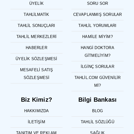
ÜYELIK
SORU SOR
TAHLILMATIK
CEVAPLANMIŞ SORULAR
TAHLIL SONUÇLARI
TAHLIL YORUMLARI
TAHLIL MERKEZLERI
HAMILE MIYIM?
HABERLER
HANGI DOKTORA
GITMELIYIM?
ÜYELIK SÖZLEŞMESI
İLGINÇ SORULAR
MESAFELI SATIŞ
SÖZLEŞMESI
TAHLIL.COM GÜVENILIR
MI?
Biz Kimiz?
Bilgi Bankası
HAKKIMIZDA
BLOG
İLETIŞIM
TAHLIL SÖZLÜĞÜ
TANITIM VE REKLAM
SAĞLIK