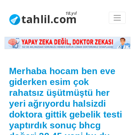
18.yıl
tahlil.com
Merhaba hocam ben eve
giderken esim çok
rahatsız üşütmüştü her
yeri ağrıyordu halsizdi
doktora gittik gebelik testi
yaptırdık sonuç bhcg