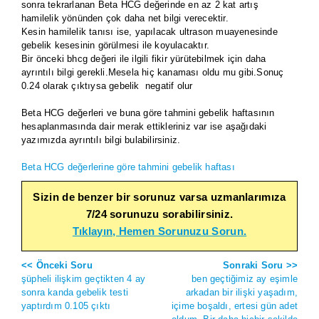
sonra tekrarlanan Beta HCG değerinde en az 2 kat artış
hamilelik yönünden çok daha net bilgi verecektir.
Kesin hamilelik tanısı ise, yapılacak ultrason muayenesinde
gebelik kesesinin görülmesi ile koyulacaktır.
Bir önceki bhcg değeri ile ilgili fikir yürütebilmek için daha
ayrıntılı bilgi gerekli.Mesela hiç kanaması oldu mu gibi.Sonuç
0.24 olarak çıktıysa gebelik negatif olur
Beta HCG değerleri ve buna göre tahmini gebelik haftasının
hesaplanmasında dair merak ettikleriniz var ise aşağıdaki
yazımızda ayrıntılı bilgi bulabilirsiniz.
Beta HCG değerlerine göre tahmini gebelik haftası
Sizin de benzer bir sorunuz varsa uzmanlarımıza
7/24 sorunuzu sorabilirsiniz.
Tıklayın, Hemen Sorunuzu Sorun.
<< Önceki Soru
Sonraki Soru >>
şüpheli ilişkim geçtikten 4 ay
ben geçtiğimiz ay eşimle
sonra kanda gebelik testi
arkadan bir ilişki yaşadım,
yaptırdım 0.105 çıktı
içime boşaldı, ertesi gün adet