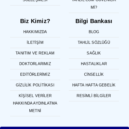
MI?
Biz Kimiz?
Bilgi Bankası
HAKKIMIZDA
BLOG
İLETIŞIM
TAHLIL SÖZLÜĞÜ
TANITIM VE REKLAM
SAĞLIK
DOKTORLARIMIZ
HASTALIKLAR
EDITÖRLERIMIZ
CINSELLIK
GIZLILIK POLITIKASI
HAFTA HAFTA GEBELIK
KIŞISEL VERILER
RESIMLI BILGILER
HAKKINDA AYDINLATMA
METNI