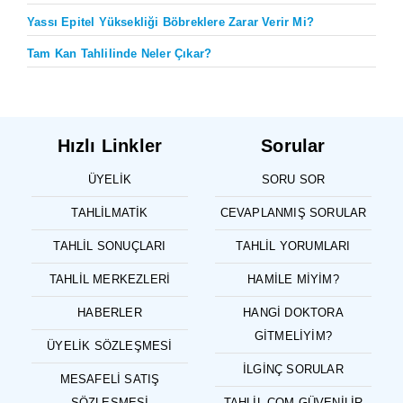
Yassı Epitel Yüksekliği Böbreklere Zarar Verir Mi?
Tam Kan Tahlilinde Neler Çıkar?
Hızlı Linkler
Sorular
ÜYELIK
SORU SOR
TAHLILMATIK
CEVAPLANMIŞ SORULAR
TAHLIL SONUÇLARI
TAHLIL YORUMLARI
TAHLIL MERKEZLERI
HAMILE MIYIM?
HABERLER
HANGI DOKTORA
GITMELIYIM?
ÜYELIK SÖZLEŞMESI
İLGINÇ SORULAR
MESAFELI SATIŞ
SÖZLEŞMESI
TAHLIL.COM GÜVENILIR