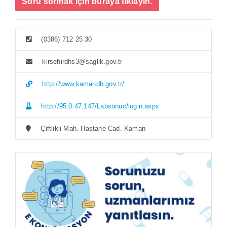
Soru sormak için buraya tıklayın.
(0386) 712 25 30
kirsehirdhs3@saglik.gov.tr
http://www.kamandh.gov.tr/
http://95.0.47.147/Labsonuc/login.aspx
Çiftlikli Mah. Hastane Cad. Kaman