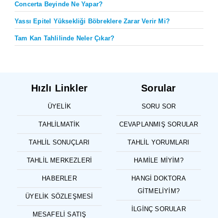
Concerta Beyinde Ne Yapar?
Yassı Epitel Yüksekliği Böbreklere Zarar Verir Mi?
Tam Kan Tahlilinde Neler Çıkar?
Hızlı Linkler
Sorular
ÜYELIK
SORU SOR
TAHLILMATIK
CEVAPLANMIŞ SORULAR
TAHLIL SONUÇLARI
TAHLIL YORUMLARI
TAHLIL MERKEZLERI
HAMILE MIYIM?
HABERLER
HANGI DOKTORA
GITMELIYIM?
ÜYELIK SÖZLEŞMESI
İLGINÇ SORULAR
MESAFELI SATIŞ