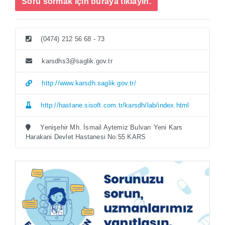
Soru sormak için buraya tıklayın.
(0474) 212 56 68 - 73
karsdhs3@saglik.gov.tr
http://www.karsdh.saglik.gov.tr/
http://hastane.sisoft.com.tr/karsdh/lab/index.html
Yenişehir Mh. İsmail Aytemiz Bulvarı Yeni Kars
Harakani Devlet Hastanesi No:55 KARS