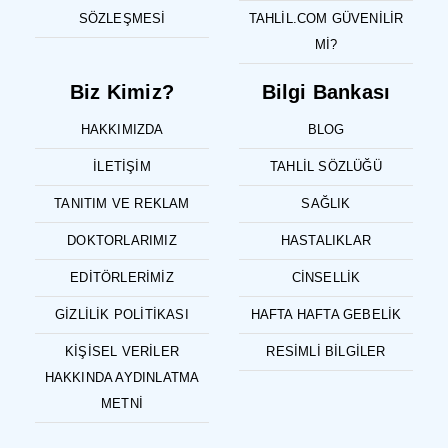
SÖZLEŞMESI
TAHLIL.COM GÜVENILIR
MI?
Biz Kimiz?
Bilgi Bankası
HAKKIMIZDA
BLOG
İLETIŞIM
TAHLIL SÖZLÜĞÜ
TANITIM VE REKLAM
SAĞLIK
DOKTORLARIMIZ
HASTALIKLAR
EDITÖRLERIMIZ
CINSELLIK
GIZLILIK POLITIKASI
HAFTA HAFTA GEBELIK
KIŞISEL VERILER
RESIMLI BILGILER
HAKKINDA AYDINLATMA
METNI