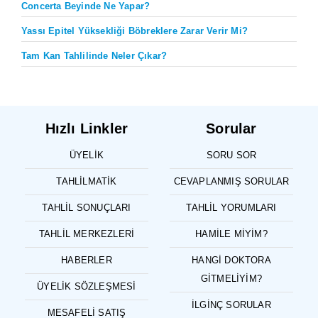
Concerta Beyinde Ne Yapar?
Yassı Epitel Yüksekliği Böbreklere Zarar Verir Mi?
Tam Kan Tahlilinde Neler Çıkar?
Hızlı Linkler
Sorular
ÜYELIK
SORU SOR
TAHLILMATIK
CEVAPLANMIŞ SORULAR
TAHLIL SONUÇLARI
TAHLIL YORUMLARI
TAHLIL MERKEZLERI
HAMILE MIYIM?
HABERLER
HANGI DOKTORA
GITMELIYIM?
ÜYELIK SÖZLEŞMESI
İLGINÇ SORULAR
MESAFELI SATIŞ