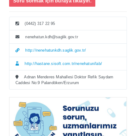
Soru sormak için buraya tıklayın.
(0442) 317 22 95
nenehatun.kdh@saglik.gov.tr
http://nenehatunkdh.saglik.gov.tr/
http://hastane.sisoft.com.tr/nenehatun/lab/
Adnan Menderes Mahallesi Doktor Refik Saydam
Caddesi No:9 Palandöken/Erzurum