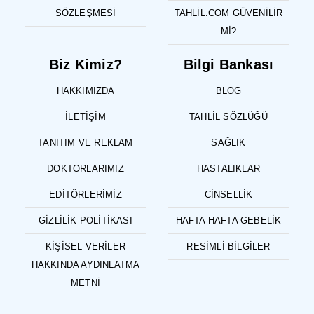
SÖZLEŞMESI
TAHLIL.COM GÜVENILIR
MI?
Biz Kimiz?
Bilgi Bankası
HAKKIMIZDA
BLOG
İLETIŞIM
TAHLIL SÖZLÜĞÜ
TANITIM VE REKLAM
SAĞLIK
DOKTORLARIMIZ
HASTALIKLAR
EDITÖRLERIMIZ
CINSELLIK
GIZLILIK POLITIKASI
HAFTA HAFTA GEBELIK
KIŞISEL VERILER
RESIMLI BILGILER
HAKKINDA AYDINLATMA
METNI