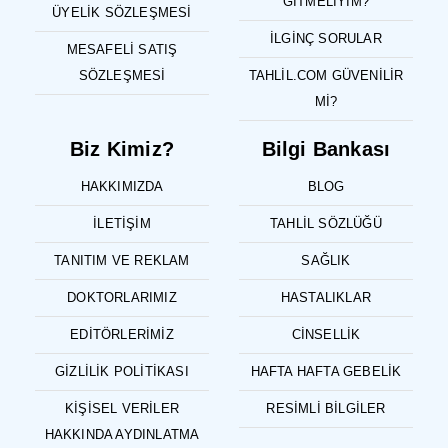
GITMELIYIM?
ÜYELIK SÖZLEŞMESI
İLGINÇ SORULAR
MESAFELI SATIŞ
SÖZLEŞMESI
TAHLIL.COM GÜVENILIR
MI?
Biz Kimiz?
Bilgi Bankası
HAKKIMIZDA
BLOG
İLETIŞIM
TAHLIL SÖZLÜĞÜ
TANITIM VE REKLAM
SAĞLIK
DOKTORLARIMIZ
HASTALIKLAR
EDITÖRLERIMIZ
CINSELLIK
GIZLILIK POLITIKASI
HAFTA HAFTA GEBELIK
KIŞISEL VERILER
RESIMLI BILGILER
HAKKINDA AYDINLATMA