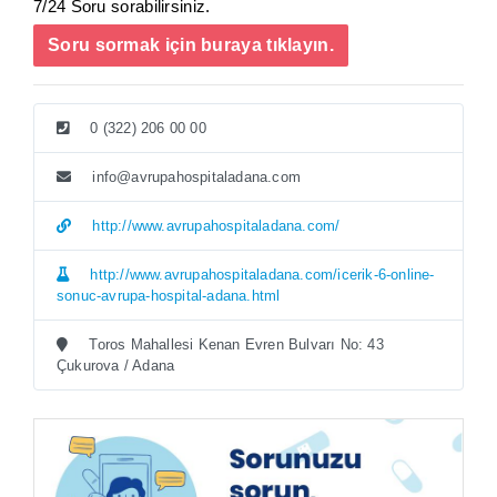
7/24 Soru sorabilirsiniz.
Soru sormak için buraya tıklayın.
0 (322) 206 00 00
info@avrupahospitaladana.com
http://www.avrupahospitaladana.com/
http://www.avrupahospitaladana.com/icerik-6-online-
sonuc-avrupa-hospital-adana.html
Toros Mahallesi Kenan Evren Bulvarı No: 43
Çukurova / Adana