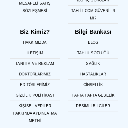
İLGINÇ SORULAR
MESAFELI SATIŞ
SÖZLEŞMESI
TAHLIL.COM GÜVENILIR
MI?
Biz Kimiz?
Bilgi Bankası
HAKKIMIZDA
BLOG
İLETIŞIM
TAHLIL SÖZLÜĞÜ
TANITIM VE REKLAM
SAĞLIK
DOKTORLARIMIZ
HASTALIKLAR
EDITÖRLERIMIZ
CINSELLIK
GIZLILIK POLITIKASI
HAFTA HAFTA GEBELIK
KIŞISEL VERILER
RESIMLI BILGILER
HAKKINDA AYDINLATMA
METNI