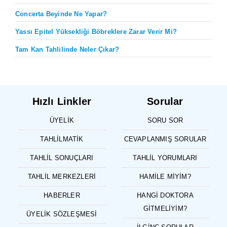
Concerta Beyinde Ne Yapar?
Yassı Epitel Yüksekliği Böbreklere Zarar Verir Mi?
Tam Kan Tahlilinde Neler Çıkar?
Hızlı Linkler
Sorular
ÜYELIK
SORU SOR
TAHLILMATIK
CEVAPLANMIŞ SORULAR
TAHLIL SONUÇLARI
TAHLIL YORUMLARI
TAHLIL MERKEZLERI
HAMILE MIYIM?
HABERLER
HANGI DOKTORA
GITMELIYIM?
ÜYELIK SÖZLEŞMESI