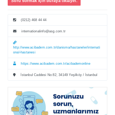
Soru sormak için buraya tıklayın.
(0212) 468 44 44
internationalinfo@asg.com.tr
http://www.acibadem.com.tr/danisma/hastaneler/internati
onal-hastanesi
https://www.acibadem.com.tr/acibademonline
İstanbul Caddesi No:82, 34149 Yeşilköy / İstanbul