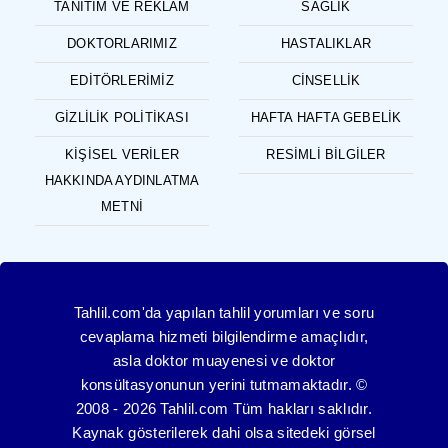
TANITIM VE REKLAM
SAĞLIK
DOKTORLARIMIZ
HASTALIKLAR
EDITÖRLERIMIZ
CINSELLIK
GIZLILIK POLITIKASI
HAFTA HAFTA GEBELIK
KIŞISEL VERILER
RESIMLI BILGILER
HAKKINDA AYDINLATMA
METNI
Tahlil.com'da yapılan tahlil yorumları ve soru
cevaplama hizmeti bilgilendirme amaçlıdır,
asla doktor muayenesi ve doktor
konsültasyonunun yerini tutmamaktadır. ©
2008 - 2026 Tahlil.com Tüm hakları saklıdır.
Kaynak gösterilerek dahi olsa sitedeki görsel