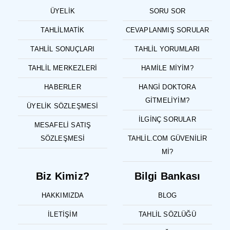
ÜYELIK
SORU SOR
TAHLILMATIK
CEVAPLANMIŞ SORULAR
TAHLIL SONUÇLARI
TAHLIL YORUMLARI
TAHLIL MERKEZLERI
HAMILE MIYIM?
HABERLER
HANGI DOKTORA
GITMELIYIM?
ÜYELIK SÖZLEŞMESI
İLGINÇ SORULAR
MESAFELI SATIŞ
SÖZLEŞMESI
TAHLIL.COM GÜVENILIR
MI?
Biz Kimiz?
Bilgi Bankası
HAKKIMIZDA
BLOG
İLETIŞIM
TAHLIL SÖZLÜĞÜ