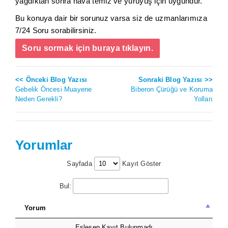
yağdıktan sonra hava temiz ve yürüyüş için uygundur.
Bu konuya dair bir sorunuz varsa siz de uzmanlarımıza
7/24 Soru sorabilirsiniz.
Soru sormak için buraya tıklayın.
<< Önceki Blog Yazısı
Sonraki Blog Yazısı >>
Gebelik Öncesi Muayene
Biberon Çürüğü ve Koruma
Neden Gerekli?
Yolları
Yorumlar
Sayfada
Kayıt Göster
Bul:
Yorum
Eşleşen Kayıt Bulunmadı