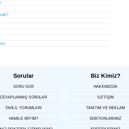
?
elir?
isi
Sorular
Biz Kimiz?
SORU SOR
HAKKIMIZDA
CEVAPLANMIŞ SORULAR
İLETIŞIM
TAHLIL YORUMLARI
TANITIM VE REKLAM
HAMILE MIYIM?
DOKTORLARIMIZ