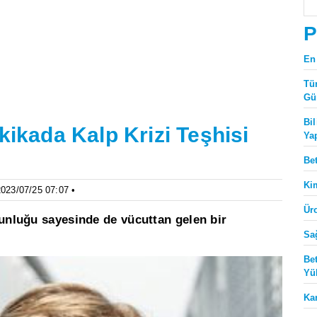
P
En
Tü
Gü
Bi
kikada Kalp Krizi Teşhisi
Ya
Be
Ki
2023/07/25 07:07 •
Ür
ğunluğu sayesinde de vücuttan gelen bir
Sa
Be
Yü
Ka