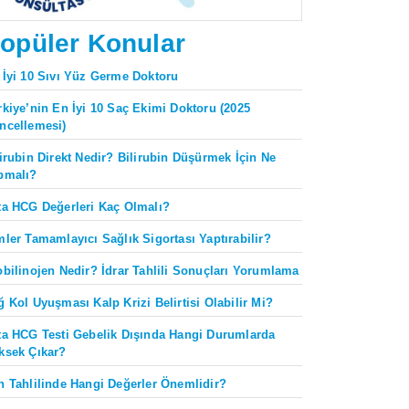
opüler Konular
 İyi 10 Sıvı Yüz Germe Doktoru
rkiye’nin En İyi 10 Saç Ekimi Doktoru (2025
ncellemesi)
lirubin Direkt Nedir? Bilirubin Düşürmek İçin Ne
pmalı?
ta HCG Değerleri Kaç Olmalı?
mler Tamamlayıcı Sağlık Sigortası Yaptırabilir?
obilinojen Nedir? İdrar Tahlili Sonuçları Yorumlama
ğ Kol Uyuşması Kalp Krizi Belirtisi Olabilir Mi?
ta HCG Testi Gebelik Dışında Hangi Durumlarda
ksek Çıkar?
n Tahlilinde Hangi Değerler Önemlidir?