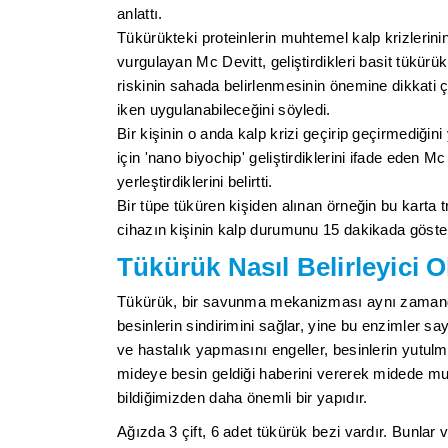
anlattı.
Tükürükteki proteinlerin muhtemel kalp krizlerinin
vurgulayan Mc Devitt, geliştirdikleri basit tükürük te
riskinin sahada belirlenmesinin önemine dikkati 
iken uygulanabileceğini söyledi.
Bir kişinin o anda kalp krizi geçirip geçirmediğini
için 'nano biyochip' geliştirdiklerini ifade eden M
yerleştirdiklerini belirtti.
Bir tüpe tüküren kişiden alınan örneğin bu karta 
cihazın kişinin kalp durumunu 15 dakikada gösterdi
Tükürük Nasıl Belirleyici O
Tükürük, bir savunma mekanizması aynı zamanda 
besinlerin sindirimini sağlar, yine bu enzimler sa
ve hastalık yapmasını engeller, besinlerin yutulm
mideye besin geldiği haberini vererek midede mu
bildiğimizden daha önemli bir yapıdır.
Ağızda 3 çift, 6 adet tükürük bezi vardır. Bunlar v