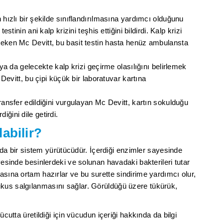
 hızlı bir şekilde sınıflandırılmasına yardımcı olduğunu
stinin ani kalp krizini teşhis ettiğini bildirdi. Kalp krizi
çeken Mc Devitt, bu basit testin hasta henüz ambulansta
 ya da gelecekte kalp krizi geçirme olasılığını belirlemek
c Devitt, bu çipi küçük bir laboratuvar kartına
transfer edildiğini vurgulayan Mc Devitt, kartın sokulduğu
ğini dile getirdi.
labilir?
bir sistem yürütücüdür. İçerdiği enzimler sayesinde
yesinde besinlerdeki ve solunan havadaki bakterileri tutar
asına ortam hazırlar ve bu surette sindirime yardımcı olur,
kus salgılanmasını sağlar. Görüldüğü üzere tükürük,
ücutta üretildiği için vücudun içeriği hakkında da bilgi