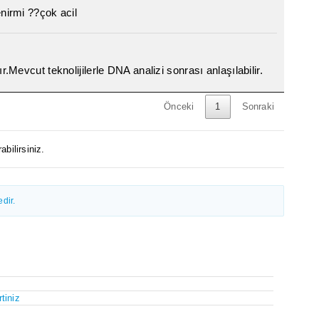
enirmi ??çok acil
ır.Mevcut teknolijilerle DNA analizi sonrası anlaşılabilir.
Önceki
1
Sonraki
abilirsiniz.
dir.
tiniz