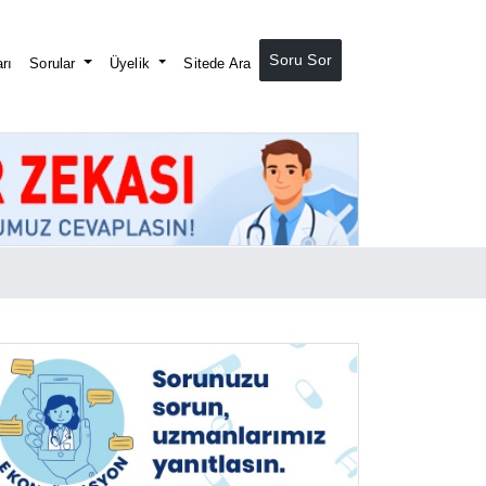
Soru Sor
rı
Sorular
Üyelik
Sitede Ara