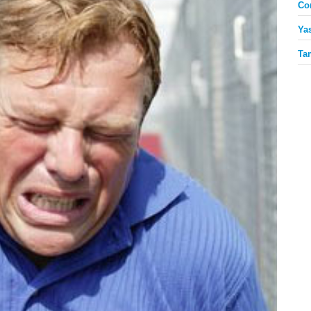
Co
Ya
Ta