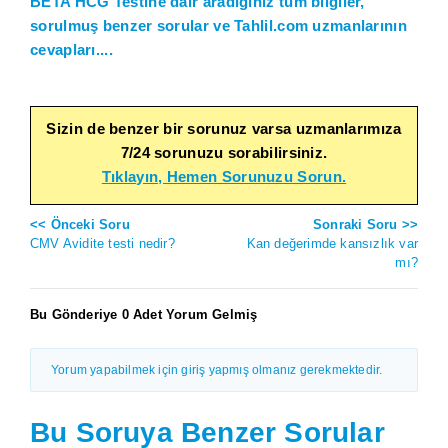
BETA HCG Testine dair aradığınız tüm bilgiler,
sorulmuş benzer sorular ve Tahlil.com uzmanlarının
cevapları....
Sizin de benzer bir sorunuz varsa uzmanlarımıza
7/24 sorunuzu sorabilirsiniz.
Tıklayın, Hemen Sorunuzu Sorun.
<< Önceki Soru
Sonraki Soru >>
CMV Avidite testi nedir?
Kan değerimde kansızlık var
mı?
Bu Gönderiye 0 Adet Yorum Gelmiş
Yorum yapabilmek için giriş yapmış olmanız gerekmektedir.
Bu Soruya Benzer Sorular