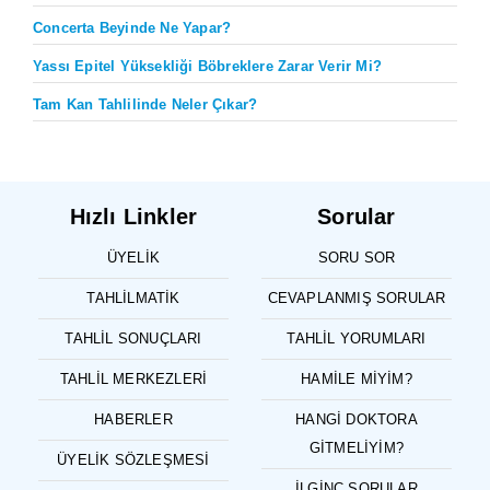
Concerta Beyinde Ne Yapar?
Yassı Epitel Yüksekliği Böbreklere Zarar Verir Mi?
Tam Kan Tahlilinde Neler Çıkar?
Hızlı Linkler
Sorular
ÜYELIK
SORU SOR
TAHLILMATIK
CEVAPLANMIŞ SORULAR
TAHLIL SONUÇLARI
TAHLIL YORUMLARI
TAHLIL MERKEZLERI
HAMILE MIYIM?
HABERLER
HANGI DOKTORA
GITMELIYIM?
ÜYELIK SÖZLEŞMESI
İLGINÇ SORULAR