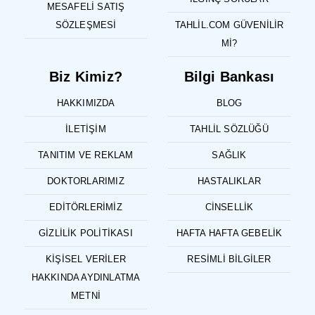
MESAFELI SATIŞ
SÖZLEŞMESI
TAHLIL.COM GÜVENILIR
MI?
Biz Kimiz?
Bilgi Bankası
HAKKIMIZDA
BLOG
İLETIŞIM
TAHLIL SÖZLÜĞÜ
TANITIM VE REKLAM
SAĞLIK
DOKTORLARIMIZ
HASTALIKLAR
EDITÖRLERIMIZ
CINSELLIK
GIZLILIK POLITIKASI
HAFTA HAFTA GEBELIK
KIŞISEL VERILER
RESIMLI BILGILER
HAKKINDA AYDINLATMA
METNI