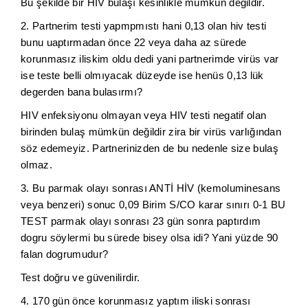
Bu şekilde bir HIV bulaşı kesinlikle mümkün değildir.
2. Partnerim testi yapmpmıstı hani 0,13 olan hiv testi
bunu uaptırmadan önce 22 veya daha az sürede
korunmasız iliskim oldu dedi yani partnerimde virüs var
ise teste belli olmıyacak düzeyde ise henüs 0,13 lük
degerden bana bulasırmı?
HIV enfeksiyonu olmayan veya HIV testi negatif olan
birinden bulaş mümkün değildir zira bir virüs varlığından
söz edemeyiz. Partnerinizden de bu nedenle size bulaş
olmaz.
3. Bu parmak olayı sonrası ANTİ HİV (kemoluminesans
veya benzeri) sonuc 0,09 Birim S/CO karar sınırı 0-1 BU
TEST parmak olayı sonrası 23 gün sonra paptırdım
dogru söylermi bu sürede bisey olsa idi? Yani yüzde 90
falan dogrumudur?
Test doğru ve güvenilirdir.
4. 170 gün önce korunmasız yaptım iliski sonrası