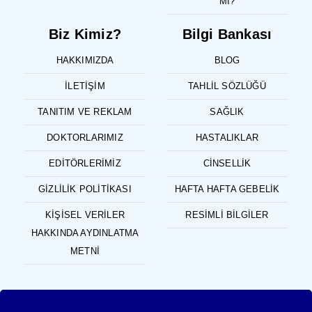
MI?
Biz Kimiz?
Bilgi Bankası
HAKKIMIZDA
BLOG
İLETIŞIM
TAHLIL SÖZLÜĞÜ
TANITIM VE REKLAM
SAĞLIK
DOKTORLARIMIZ
HASTALIKLAR
EDITÖRLERIMIZ
CINSELLIK
GIZLILIK POLITIKASI
HAFTA HAFTA GEBELIK
KIŞISEL VERILER
RESIMLI BILGILER
HAKKINDA AYDINLATMA
METNI