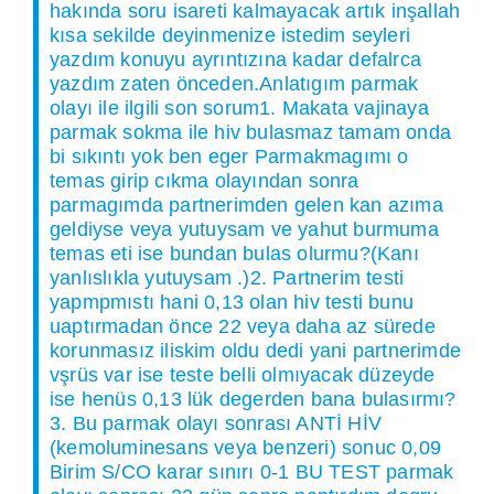
hakında soru isareti kalmayacak artık inşallah
kısa sekilde deyinmenize istedim seyleri
yazdım konuyu ayrıntızına kadar defalrca
yazdım zaten önceden.Anlatıgım parmak
olayı ile ilgili son sorum1. Makata vajinaya
parmak sokma ile hiv bulasmaz tamam onda
bi sıkıntı yok ben eger Parmakmagımı o
temas girip cıkma olayından sonra
parmagımda partnerimden gelen kan azıma
geldiyse veya yutuysam ve yahut burmuma
temas eti ise bundan bulas olurmu?(Kanı
yanlıslıkla yutuysam .)2. Partnerim testi
yapmpmıstı hani 0,13 olan hiv testi bunu
uaptırmadan önce 22 veya daha az sürede
korunmasız iliskim oldu dedi yani partnerimde
vşrüs var ise teste belli olmıyacak düzeyde
ise henüs 0,13 lük degerden bana bulasırmı?
3. Bu parmak olayı sonrası ANTİ HİV
(kemoluminesans veya benzeri) sonuc 0,09
Birim S/CO karar sınırı 0-1 BU TEST parmak