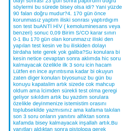
olayı sonrası 23 gün sonra paptırdım dogru
söylermi bu sürede bisey olsa idi? Yani yüzde
90 falan doğru mudur?4. 170 gün önce
korunmasız yaptım iliski sonrası yaptırdıgım
son test buANTİ HİV ( kemoluminesans veya
benzeri) sonuc 0,09 Birim S/CO karar sınırı
0-1 Bu 170 gün olan korunmazız iliski den
yapılan test kesin ve bu iliskiden dolayı
birdaha tete gerek yok galiba?Su konulara bi
kesin netice cevaptan sonra aklımda hic soru
kalmayacak özelikle ilk 3 soru icin hacam
Lütfen en ince ayrıntısına kadar bi okuyun
zaten diger konuları biyosunuz bu gün bu
konuyu kapatalim artık sizede cok mahcup
oldum ama İcimden sürekli test olma geregi
geliyor sıkıldım artık bu yazdım sorulara
özelikle deyinmenize istemistim orasını
toplubsekilde yazmısınız ama kafama takılan
son 3 soru onların yanıtını alfıktan sonra
kafamda bisey kalmayacak inşallah artık.Bu
yanıtları aldıktan sonra pistologa gerek