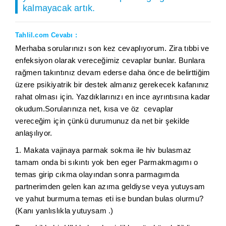
kalmayacak artık.
Tahlil.com Cevabı :
Merhaba sorularınızı son kez cevaplıyorum. Zira tıbbi ve
enfeksiyon olarak vereceğimiz cevaplar bunlar. Bunlara
rağmen takıntınız devam ederse daha önce de belirttiğim
üzere psikiyatrik bir destek almanız gerekecek kafanınız
rahat olması için. Yazdıklarınızı en ince ayrıntısına kadar
okudum.Sorularınıza net, kısa ve öz cevaplar
vereceğim için çünkü durumunuz da net bir şekilde
anlaşılıyor.
1. Makata vajinaya parmak sokma ile hiv bulasmaz
tamam onda bi sıkıntı yok ben eger Parmakmagımı o
temas girip cıkma olayından sonra parmagımda
partnerimden gelen kan azıma geldiyse veya yutuysam
ve yahut burmuma temas eti ise bundan bulas olurmu?
(Kanı yanlıslıkla yutuysam .)