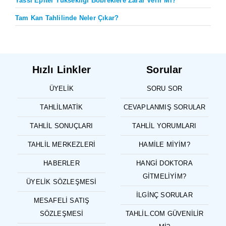
Yassı Epitel Yüksekliği Böbreklere Zarar Verir Mi?
Tam Kan Tahlilinde Neler Çıkar?
Hızlı Linkler
Sorular
ÜYELIK
SORU SOR
TAHLILMATIK
CEVAPLANMIŞ SORULAR
TAHLIL SONUÇLARI
TAHLIL YORUMLARI
TAHLIL MERKEZLERI
HAMILE MIYIM?
HABERLER
HANGI DOKTORA
GITMELIYIM?
ÜYELIK SÖZLEŞMESI
İLGINÇ SORULAR
MESAFELI SATIŞ
SÖZLEŞMESI
TAHLIL.COM GÜVENILIR