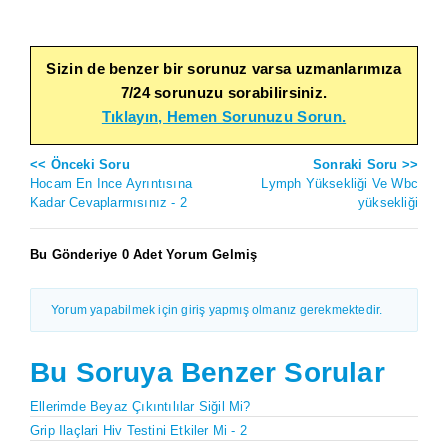
Sizin de benzer bir sorunuz varsa uzmanlarımıza
7/24 sorunuzu sorabilirsiniz.
Tıklayın, Hemen Sorunuzu Sorun.
<< Önceki Soru
Sonraki Soru >>
Hocam En Ince Ayrıntısına
Lymph Yüksekliği Ve Wbc
Kadar Cevaplarmısınız - 2
yüksekliği
Bu Gönderiye 0 Adet Yorum Gelmiş
Yorum yapabilmek için giriş yapmış olmanız gerekmektedir.
Bu Soruya Benzer Sorular
Ellerimde Beyaz Çıkıntılılar Siğil Mi?
Grip Ilaçlari Hiv Testini Etkiler Mi - 2