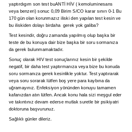
yaptırdıgım son test buANTİ HİV ( kemoluminesans
veya benzeri) sonuc 0,09 Birim S/CO karar sınırı 0-1 Bu
170 gün olan korunmazız iliski den yapılan test kesin ve
bu iliskiden dolayı birdaha gerek yok galiba?
Test kesindir, doğru zamanda yapılmış olup başka bir
teste de bu konuya dair bize başka bir soru sormanıza
da gerek bulunmamaktadır.
Sonuç olarak HIV test sonuçlarınız kesin bir şekilde
negatif, bir daha test yaptırmanıza veya bize bu konuda
soru sormanıza gerek kesinlikle yoktur. Test yaptırarak
veya soru sorarak lütfen boş yere para kaybına da
uğramayınız. Enfeksiyon yönünden konuyu tamamen
kafanızdan atın lütfen. Ancak konu hala sizi meşgul eder
ve takıntınız devam ederse mutlak suretle bir psikiyatri
doktoruna başvurunuz.
Sağlıklı günler dileriz.