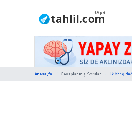
18.yıl
tahlil.com
Anasayfa
Cevaplanmış Sorular
İlk bhcg de