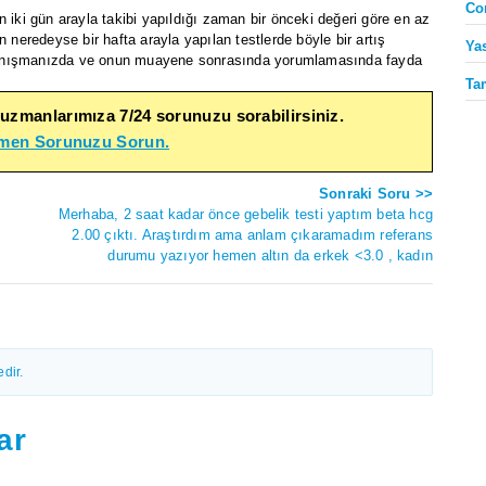
Co
n iki gün arayla takibi yapıldığı zaman bir önceki değeri göre en az
 neredeyse bir hafta arayla yapılan testlerde böyle bir artış
Ya
danışmanızda ve onun muayene sonrasında yorumlamasında fayda
Ta
 uzmanlarımıza 7/24 sorunuzu sorabilirsiniz.
emen Sorunuzu Sorun.
Sonraki Soru >>
Merhaba, 2 saat kadar önce gebelik testi yaptım beta hcg
2.00 çıktı. Araştırdım ama anlam çıkaramadım referans
durumu yazıyor hemen altın da erkek <3.0 , kadın
dir.
ar