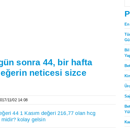
P
En
Tü
Gü
Bi
Ya
gün sonra 44, bir hafta
Be
eğerin neticesi sizce
Ki
Ür
Sa
2017/11/02 14:08
Be
Yü
eğeri 44 1 Kasım değeri 216,77 olan hcg
 midir? kolay gelsin
Ka