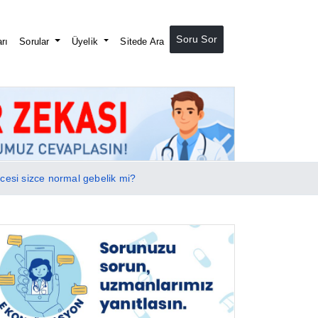
Soru Sor
rı
Sorular
Üyelik
Sitede Ara
icesi sizce normal gebelik mi?