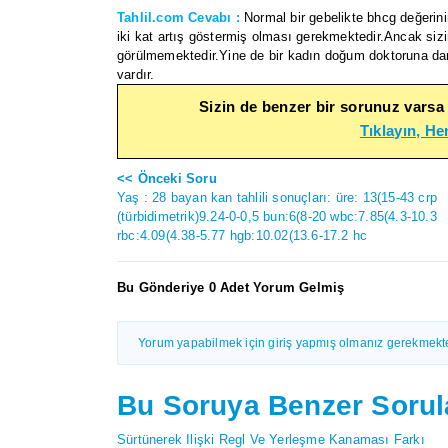
Tahlil.com Cevabı :
Normal bir gebelikte bhcg değerini
iki kat artış göstermiş olması gerekmektedir.Ancak sizin
görülmemektedir.Yine de bir kadın doğum doktoruna 
vardır.
Sizin de benzer bir sorunuz varsa
Tıklayın, H
<< Önceki Soru
Yaş : 28 bayan kan tahlili sonuçları: üre: 13(15-43 crp
(türbidimetrik)9.24-0-0,5 bun:6(8-20 wbc:7.85(4.3-10.3
rbc:4.09(4.38-5.77 hgb:10.02(13.6-17.2 hc
Bu Gönderiye 0 Adet Yorum Gelmiş
Yorum yapabilmek için giriş yapmış olmanız gerekmekte
Bu Soruya Benzer Sorul
Sürtünerek Ilişki Regl Ve Yerleşme Kanaması Farkı