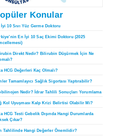
opüler Konular
 İyi 10 Sıvı Yüz Germe Doktoru
rkiye’nin En İyi 10 Saç Ekimi Doktoru (2025
ncellemesi)
lirubin Direkt Nedir? Bilirubin Düşürmek İçin Ne
pmalı?
ta HCG Değerleri Kaç Olmalı?
mler Tamamlayıcı Sağlık Sigortası Yaptırabilir?
obilinojen Nedir? İdrar Tahlili Sonuçları Yorumlama
ğ Kol Uyuşması Kalp Krizi Belirtisi Olabilir Mi?
ta HCG Testi Gebelik Dışında Hangi Durumlarda
ksek Çıkar?
n Tahlilinde Hangi Değerler Önemlidir?