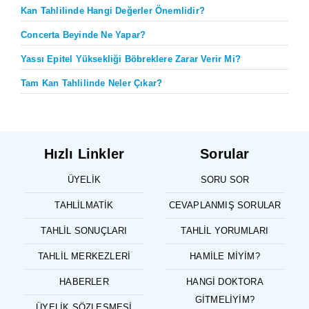
Kan Tahlilinde Hangi Değerler Önemlidir?
Concerta Beyinde Ne Yapar?
Yassı Epitel Yüksekliği Böbreklere Zarar Verir Mi?
Tam Kan Tahlilinde Neler Çıkar?
Hızlı Linkler
Sorular
ÜYELIK
SORU SOR
TAHLILMATIK
CEVAPLANMIŞ SORULAR
TAHLIL SONUÇLARI
TAHLIL YORUMLARI
TAHLIL MERKEZLERI
HAMILE MIYIM?
HABERLER
HANGI DOKTORA
GITMELIYIM?
ÜYELIK SÖZLEŞMESI