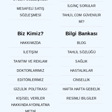
İLGINÇ SORULAR
MESAFELI SATIŞ
SÖZLEŞMESI
TAHLIL.COM GÜVENILIR
MI?
Biz Kimiz?
Bilgi Bankası
HAKKIMIZDA
BLOG
İLETIŞIM
TAHLIL SÖZLÜĞÜ
TANITIM VE REKLAM
SAĞLIK
DOKTORLARIMIZ
HASTALIKLAR
EDITÖRLERIMIZ
CINSELLIK
GIZLILIK POLITIKASI
HAFTA HAFTA GEBELIK
KIŞISEL VERILER
RESIMLI BILGILER
HAKKINDA AYDINLATMA
METNI