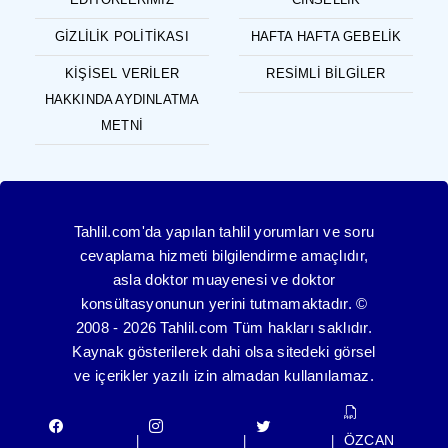
GIZLILIK POLITIKASI
HAFTA HAFTA GEBELIK
KIŞISEL VERILER
RESIMLI BILGILER
HAKKINDA AYDINLATMA
METNI
Tahlil.com'da yapılan tahlil yorumları ve soru
cevaplama hizmeti bilgilendirme amaçlıdır,
asla doktor muayenesi ve doktor
konsültasyonunun yerini tutmamaktadır. ©
2008 - 2026 Tahlil.com Tüm hakları saklıdır.
Kaynak gösterilerek dahi olsa sitedeki görsel
ve içerikler yazılı izin almadan kullanılamaz.
ÖZCAN
|
|
|