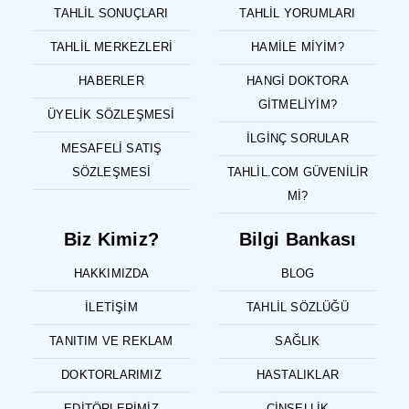
TAHLIL SONUÇLARI
TAHLIL YORUMLARI
TAHLIL MERKEZLERI
HAMILE MIYIM?
HABERLER
HANGI DOKTORA
GITMELIYIM?
ÜYELIK SÖZLEŞMESI
İLGINÇ SORULAR
MESAFELI SATIŞ
SÖZLEŞMESI
TAHLIL.COM GÜVENILIR
MI?
Biz Kimiz?
Bilgi Bankası
HAKKIMIZDA
BLOG
İLETIŞIM
TAHLIL SÖZLÜĞÜ
TANITIM VE REKLAM
SAĞLIK
DOKTORLARIMIZ
HASTALIKLAR
EDITÖRLERIMIZ
CINSELLIK