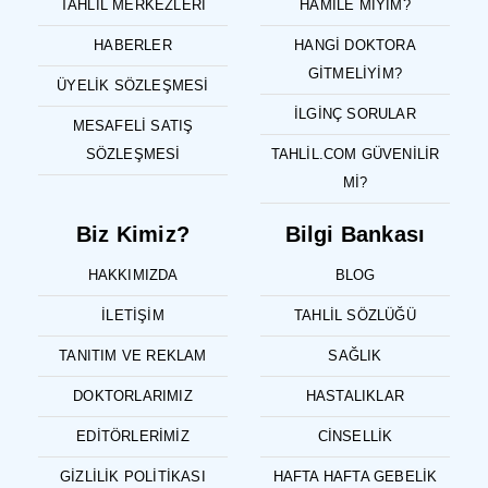
TAHLIL MERKEZLERI
HAMILE MIYIM?
HABERLER
HANGI DOKTORA
GITMELIYIM?
ÜYELIK SÖZLEŞMESI
İLGINÇ SORULAR
MESAFELI SATIŞ
SÖZLEŞMESI
TAHLIL.COM GÜVENILIR
MI?
Biz Kimiz?
Bilgi Bankası
HAKKIMIZDA
BLOG
İLETIŞIM
TAHLIL SÖZLÜĞÜ
TANITIM VE REKLAM
SAĞLIK
DOKTORLARIMIZ
HASTALIKLAR
EDITÖRLERIMIZ
CINSELLIK
GIZLILIK POLITIKASI
HAFTA HAFTA GEBELIK