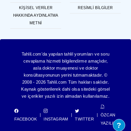
KIŞISEL VERILER
RESIMLI BILGILER
HAKKINDA AYDINLATMA
METNI
Tahlil.com'da yapılan tahlil yorumları ve soru
cevaplama hizmeti bilgilendirme amaçlıdır,
asla doktor muayenesi ve doktor
konsültasyonunun yerini tutmamaktadır. ©
2008 - 2026 Tahlil.com Tüm hakları saklıdır.
Kaynak gösterilerek dahi olsa sitedeki görsel
ve içerikler yazılı izin almadan kullanılamaz.
ÖZCAN
|
|
|
FACEBOOK
INSTAGRAM
TWITTER
YAZILIM
?