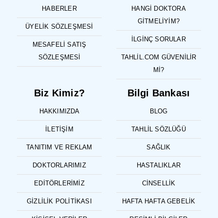
HABERLER
HANGI DOKTORA
GITMELIYIM?
ÜYELIK SÖZLEŞMESI
İLGINÇ SORULAR
MESAFELI SATIŞ
SÖZLEŞMESI
TAHLIL.COM GÜVENILIR
MI?
Biz Kimiz?
Bilgi Bankası
HAKKIMIZDA
BLOG
İLETIŞIM
TAHLIL SÖZLÜĞÜ
TANITIM VE REKLAM
SAĞLIK
DOKTORLARIMIZ
HASTALIKLAR
EDITÖRLERIMIZ
CINSELLIK
GIZLILIK POLITIKASI
HAFTA HAFTA GEBELIK