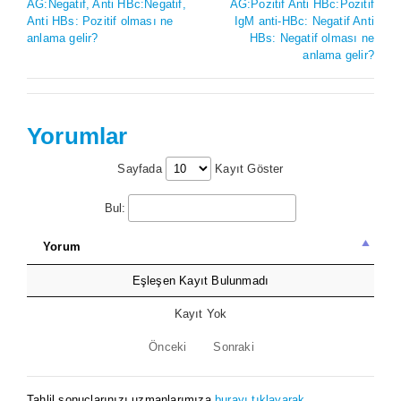
AG:Negatif, Anti HBc:Negatif,
AG:Pozitif Anti HBc:Pozitif
Anti HBs: Pozitif olması ne
IgM anti-HBc: Negatif Anti
anlama gelir?
HBs: Negatif olması ne
anlama gelir?
Yorumlar
Sayfada
Kayıt Göster
Bul:
Yorum
Eşleşen Kayıt Bulunmadı
Kayıt Yok
Önceki
Sonraki
Tahlil sonuçlarınızı uzmanlarımıza
burayı tıklayarak