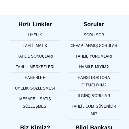
Hızlı Linkler
Sorular
ÜYELIK
SORU SOR
TAHLILMATIK
CEVAPLANMIŞ SORULAR
TAHLIL SONUÇLARI
TAHLIL YORUMLARI
TAHLIL MERKEZLERI
HAMILE MIYIM?
HABERLER
HANGI DOKTORA
GITMELIYIM?
ÜYELIK SÖZLEŞMESI
İLGINÇ SORULAR
MESAFELI SATIŞ
SÖZLEŞMESI
TAHLIL.COM GÜVENILIR
MI?
Biz Kimiz?
Bilgi Bankası