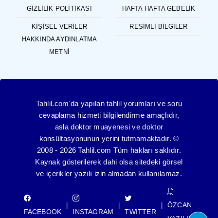
GIZLILIK POLITIKASI
HAFTA HAFTA GEBELIK
KIŞISEL VERILER
RESIMLI BILGILER
HAKKINDA AYDINLATMA
METNI
Tahlil.com'da yapılan tahlil yorumları ve soru
cevaplama hizmeti bilgilendirme amaçlıdır,
asla doktor muayenesi ve doktor
konsültasyonunun yerini tutmamaktadır. ©
2008 - 2026 Tahlil.com Tüm hakları saklıdır.
Kaynak gösterilerek dahi olsa sitedeki görsel
ve içerikler yazılı izin almadan kullanılamaz.
ÖZCAN
|
|
|
FACEBOOK
INSTAGRAM
TWITTER