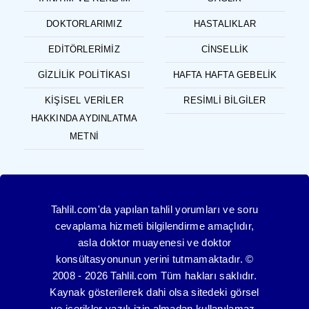
DOKTORLARIMIZ
HASTALIKLAR
EDITÖRLERIMIZ
CINSELLIK
GIZLILIK POLITIKASI
HAFTA HAFTA GEBELIK
KIŞISEL VERILER
RESIMLI BILGILER
HAKKINDA AYDINLATMA
METNI
Tahlil.com'da yapılan tahlil yorumları ve soru
cevaplama hizmeti bilgilendirme amaçlıdır,
asla doktor muayenesi ve doktor
konsültasyonunun yerini tutmamaktadır. ©
2008 - 2026 Tahlil.com Tüm hakları saklıdır.
Kaynak gösterilerek dahi olsa sitedeki görsel
ve içerikler yazılı izin almadan kullanılamaz.