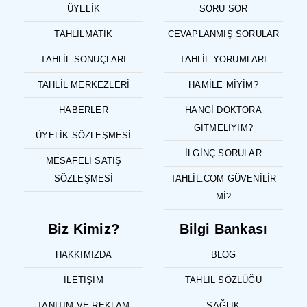
ÜYELIK
SORU SOR
TAHLILMATIK
CEVAPLANMIŞ SORULAR
TAHLIL SONUÇLARI
TAHLIL YORUMLARI
TAHLIL MERKEZLERI
HAMILE MIYIM?
HABERLER
HANGI DOKTORA
GITMELIYIM?
ÜYELIK SÖZLEŞMESI
İLGINÇ SORULAR
MESAFELI SATIŞ
SÖZLEŞMESI
TAHLIL.COM GÜVENILIR
MI?
Biz Kimiz?
Bilgi Bankası
HAKKIMIZDA
BLOG
İLETIŞIM
TAHLIL SÖZLÜĞÜ
TANITIM VE REKLAM
SAĞLIK