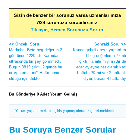
Sizin de benzer bir sorunuz varsa uzmanlarımıza
7/24 sorunuzu sorabilirsiniz.
Tıklayın, Hemen Sorunuzu Sorun.
<< Önceki Soru
Sonraki Soru >>
Merhaba. Beta hcg değerim 2
Kanda gebelik testi yaptırdım
gün önce 1220 idi. Karından
bhcg değerlerim 77.55
ultrasonda bir şey görülmedi.
çıktı.Hamile miyim?Bir de
Bugün 3815 çıktı. 2 günde bu
eğer öyleyse net olarak kaç
artış normal mi? Hafta sonu
haftalık?Kimi yer 2 haftalık
olduğu için dokto
diyor, burası 4 hafta diy
Bu Gönderiye 0 Adet Yorum Gelmiş
Yorum yapabilmek için giriş yapmış olmanız gerekmektedir.
Bu Soruya Benzer Sorular