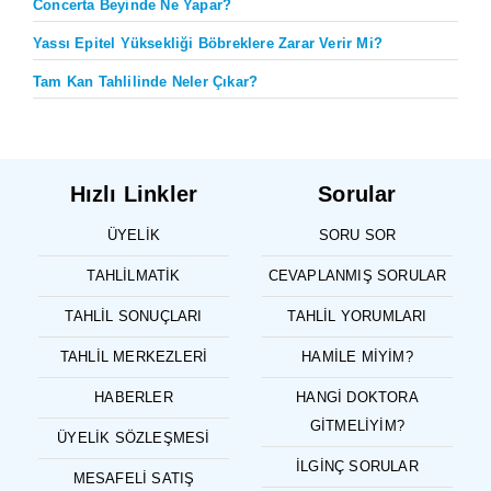
Concerta Beyinde Ne Yapar?
Yassı Epitel Yüksekliği Böbreklere Zarar Verir Mi?
Tam Kan Tahlilinde Neler Çıkar?
Hızlı Linkler
Sorular
ÜYELIK
SORU SOR
TAHLILMATIK
CEVAPLANMIŞ SORULAR
TAHLIL SONUÇLARI
TAHLIL YORUMLARI
TAHLIL MERKEZLERI
HAMILE MIYIM?
HABERLER
HANGI DOKTORA
GITMELIYIM?
ÜYELIK SÖZLEŞMESI
İLGINÇ SORULAR
MESAFELI SATIŞ