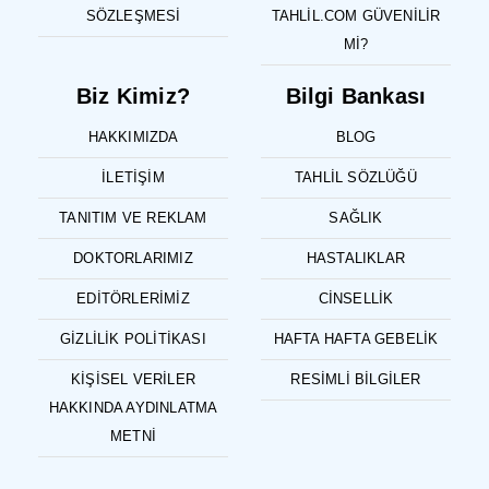
SÖZLEŞMESI
TAHLIL.COM GÜVENILIR
MI?
Biz Kimiz?
Bilgi Bankası
HAKKIMIZDA
BLOG
İLETIŞIM
TAHLIL SÖZLÜĞÜ
TANITIM VE REKLAM
SAĞLIK
DOKTORLARIMIZ
HASTALIKLAR
EDITÖRLERIMIZ
CINSELLIK
GIZLILIK POLITIKASI
HAFTA HAFTA GEBELIK
KIŞISEL VERILER
RESIMLI BILGILER
HAKKINDA AYDINLATMA
METNI