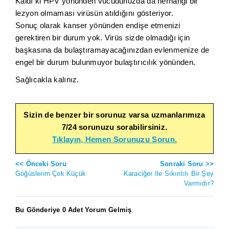
Kaldı ki HPV yönünden vücudunuzda da herhangi bir
lezyon olmaması virüsün atıldığını gösteriyor.
Sonuç olarak kanser yönünden endişe etmenizi
gerektiren bir durum yok. Virüs sizde olmadığı için
başkasına da bulaştıramayacağınızdan evlenmenize de
engel bir durum bulunmuyor bulaştırıcılık yönünden.
Sağlıcakla kalınız.
Sizin de benzer bir sorunuz varsa uzmanlarımıza
7/24 sorunuzu sorabilirsiniz.
Tıklayın, Hemen Sorunuzu Sorun.
<< Önceki Soru
Sonraki Soru >>
Göğüslerim Çok Küçük
Karaciğer Ile Sıkıntılı Bir Şey
Varmıdır?
Bu Gönderiye 0 Adet Yorum Gelmiş