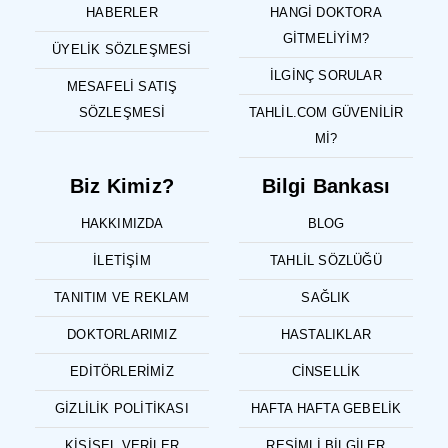
HABERLER
HANGI DOKTORA
GITMELIYIM?
ÜYELIK SÖZLEŞMESI
İLGINÇ SORULAR
MESAFELI SATIŞ
SÖZLEŞMESI
TAHLIL.COM GÜVENILIR
MI?
Biz Kimiz?
Bilgi Bankası
HAKKIMIZDA
BLOG
İLETIŞIM
TAHLIL SÖZLÜĞÜ
TANITIM VE REKLAM
SAĞLIK
DOKTORLARIMIZ
HASTALIKLAR
EDITÖRLERIMIZ
CINSELLIK
GIZLILIK POLITIKASI
HAFTA HAFTA GEBELIK
KIŞISEL VERILER
RESIMLI BILGILER