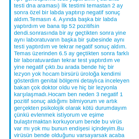
testi dna araması) İlk testimi temastan 2 ay
sonra özel bir labda yaptırıp negatif sonuç
aldım.Temasın 4. Ayında başka bir labda
yaptırdım ve bana tip 52 pozitifsin
dendi.sonrasında bir ay geçtikten sonra yine
aynı laboratuvarın başka bir şubesinde aynı
testi yaptırdım ve tekrar negatif sonuç aldım.
Temas üzerinden 6.5 ay geçtikten sonra farklı
bir laboratuvardan tekrar test yaptırdım ve
yine negatif çıktı.bu arada bende hiç bir
lezyon yok hocam birsürü üroloğa kendimi
gösterdim genital bölgemi detaylıca inceleyen
bakan çok doktor oldu ve hiç bir lezyonla
karşılaşmadı.Hocam ben neden 3 negatif 1
pozitif sonuç aldığımı bilmiyorum ve artık
gerçekten psikolojik olarak kötü durumdayım
çünkü evlenmek istiyorum ve eşime
bulaştırmaktan korkuyorum bende bu virüs
var mı yok mu bunun endişesi içindeyim.Bu
virüsün bende olduğunu varsayarsak acaba