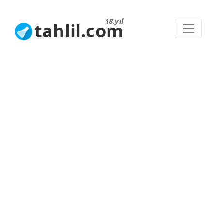
18.yıl
tahlil.com