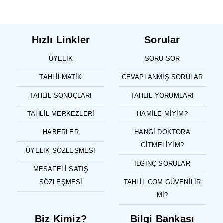
Hızlı Linkler
Sorular
ÜYELIK
SORU SOR
TAHLILMATIK
CEVAPLANMIŞ SORULAR
TAHLIL SONUÇLARI
TAHLIL YORUMLARI
TAHLIL MERKEZLERI
HAMILE MIYIM?
HABERLER
HANGI DOKTORA
GITMELIYIM?
ÜYELIK SÖZLEŞMESI
İLGINÇ SORULAR
MESAFELI SATIŞ
SÖZLEŞMESI
TAHLIL.COM GÜVENILIR
MI?
Biz Kimiz?
Bilgi Bankası