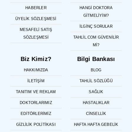
HABERLER
HANGI DOKTORA
GITMELIYIM?
ÜYELIK SÖZLEŞMESI
İLGINÇ SORULAR
MESAFELI SATIŞ
SÖZLEŞMESI
TAHLIL.COM GÜVENILIR
MI?
Biz Kimiz?
Bilgi Bankası
HAKKIMIZDA
BLOG
İLETIŞIM
TAHLIL SÖZLÜĞÜ
TANITIM VE REKLAM
SAĞLIK
DOKTORLARIMIZ
HASTALIKLAR
EDITÖRLERIMIZ
CINSELLIK
GIZLILIK POLITIKASI
HAFTA HAFTA GEBELIK