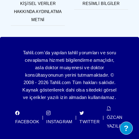
KIŞISEL VERILER
RESIMLI BILGILER
HAKKINDA AYDINLATMA
METNI
Tahlil.com'da yapılan tahlil yorumları ve soru
cevaplama hizmeti bilgilendirme amaçlıdır,
asla doktor muayenesi ve doktor
konsültasyonunun yerini tutmamaktadır. ©
2008 - 2026 Tahlil.com Tüm hakları saklıdır.
Kaynak gösterilerek dahi olsa sitedeki görsel
ve içerikler yazılı izin almadan kullanılamaz.
ÖZCAN
|
|
|
FACEBOOK
INSTAGRAM
TWITTER
YAZILIM
?