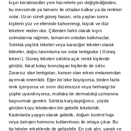
kışın keratinositler yeni hücrelerle yer değiştirdiğinden,
bu mevsimde ya tamamı ile ortadan kalkar ya da renkleri
solar. Uzun süreli güneş hasarı, orta yaştan sonra
kişilerin yüz ve ellerinde kahverengi, büyük ve düz
lekelere neden olur. Çillerden farklı olarak kışın
solmalarına rağmen, tamamen ortadan kalkmazlar.
Sıklıkla yaşlılık lekeleri veya karaciğer lekeleri olarak
bilinirler, doğru tanımlama ise solar lentigodur ( Güneş
lekesi ). Güneş lekeleri sıklıkla açık renkli kişilerde
görülür, fakat kolay bronzlaşan kişilerde de sıktır.
Zararsız olan lentigoları, kanser olan erken melanomdan
ayırmak önemlidir. Eğer bir leke büyüyorsa, birden fazla
renk içeriyorsa ve sınırı düzensizse veya herhangi bir
şüphe uyandırıyorsa, mutlaka bir dermatoloji uzmanına
başvurmak gerekir. Sıklıkla karşılaştığımız, yüzde
görülen koyu lekelerden biri gebelik lekeleridir.
Kadınlarda yaygın olarak gebelik, doğum kontrol hapı
veya östrojen hormonu kullanılması ile ortaya çıkar. Bu
tip lekeler erkeklerde de gelişebilir. En çok alın, yanak ve