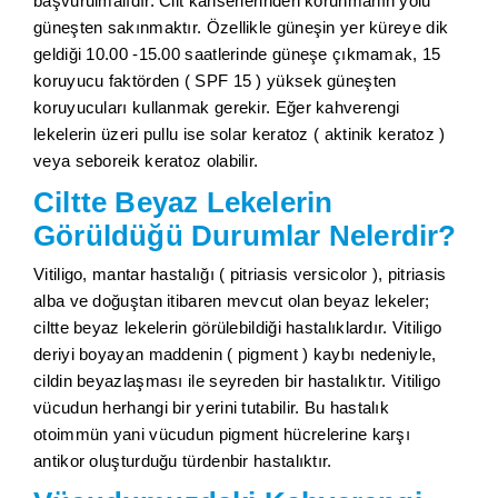
başvurulmalıdır. Cilt kanserlerinden korunmanın yolu
güneşten sakınmaktır. Özellikle güneşin yer küreye dik
geldiği 10.00 -15.00 saatlerinde güneşe çıkmamak, 15
koruyucu faktörden ( SPF 15 ) yüksek güneşten
koruyucuları kullanmak gerekir. Eğer kahverengi
lekelerin üzeri pullu ise solar keratoz ( aktinik keratoz )
veya seboreik keratoz olabilir.
Ciltte Beyaz Lekelerin
Görüldüğü Durumlar Nelerdir?
Vitiligo, mantar hastalığı ( pitriasis versicolor ), pitriasis
alba ve doğuştan itibaren mevcut olan beyaz lekeler;
ciltte beyaz lekelerin görülebildiği hastalıklardır. Vitiligo
deriyi boyayan maddenin ( pigment ) kaybı nedeniyle,
cildin beyazlaşması ile seyreden bir hastalıktır. Vitiligo
vücudun herhangi bir yerini tutabilir. Bu hastalık
otoimmün yani vücudun pigment hücrelerine karşı
antikor oluşturduğu türdenbir hastalıktır.